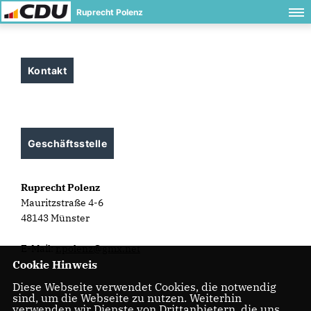
Ruprecht Polenz
Kontakt
Geschäftsstelle
Ruprecht Polenz
Mauritzstraße 4-6
48143 Münster
E-Mail:
r.polenz@gmx.net
Cookie Hinweis
Diese Webseite verwendet Cookies, die notwendig
sind, um die Webseite zu nutzen. Weiterhin
verwenden wir Dienste von Drittanbietern, die uns