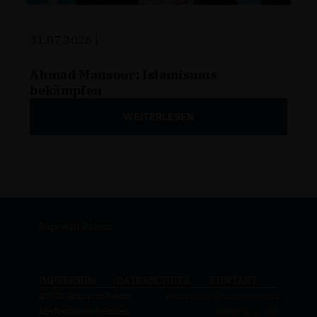
31.07.2026 |
Ahmad Mansour: Islamismus
bekämpfen
WEITERLESEN
Ruprecht Polenz
IMPRESSUM
DATENSCHUTZ
KONTAKT
@2026 Ruprecht Polenz
Realisation: Sharkness Media
Alle Rechte vorbehalten.
GmbH & Co. KG