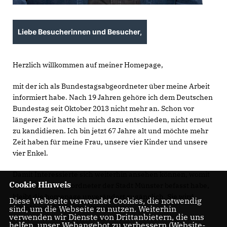
Liebe Besucherinnen und Besucher,
Herzlich willkommen auf meiner Homepage,
mit der ich als Bundestagsabgeordneter über meine Arbeit
informiert habe. Nach 19 Jahren gehöre ich dem Deutschen
Bundestag seit Oktober 2013 nicht mehr an. Schon vor
längerer Zeit hatte ich mich dazu entschieden, nicht erneut
zu kandidieren. Ich bin jetzt 67 Jahre alt und möchte mehr
Zeit haben für meine Frau, unsere vier Kinder und unsere
vier Enkel.
Damit Interessierte sich weiterhin ansehen können, womit
Cookie Hinweis
ich mich als Abgeordneter der Stadt Münster befasst habe,
bleibt die homepage unverändert zugänglich. Sie wird
Diese Webseite verwendet Cookies, die notwendig
allerdings nicht mehr aktualisiert.
sind, um die Webseite zu nutzen. Weiterhin
verwenden wir Dienste von Drittanbietern, die uns
helfen, unser Webangebot zu verbessern (Website-