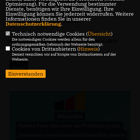
Wer mich persönlich erreichen will kann dies tun unter
Optmierung). Für die Verwendung bestimmter
r.polenz@gmx.net.
Dienste, benötigen wir Ihre Einwilligung. Ihre
Einwilligung können Sie jederzeit widerrufen. Weitere
Informationen finden Sie in unserer
Ich bedanke mich für Ihr Interesse.
Datenschutzerklärung
.
Technisch notwendige Cookies (
Übersicht
)
Ruprecht Polenz
Die notwendigen Cookies werden allein für den
Mitglied des Deutschen Bundestages von 1994 bis 2013
ordnungsgemäßen Gebrauch der Webseite benötigt.
Cookies von Drittanbietern (
Hinweis
)
Derzeit verzichten wir auf Scripte von Drittanbietern auf der
Webseite.
News
Einverstanden
Polenz freut sich über die Freilassung der
iranischen Menschenrechtsanwältin Nasrin