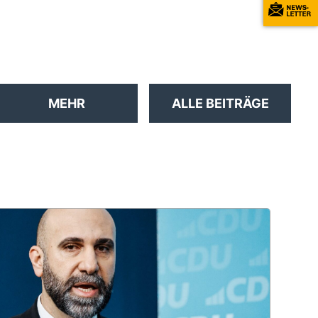
Ruprecht Polenz reist nach
Washington
MEHR
ALLE BEITRÄGE