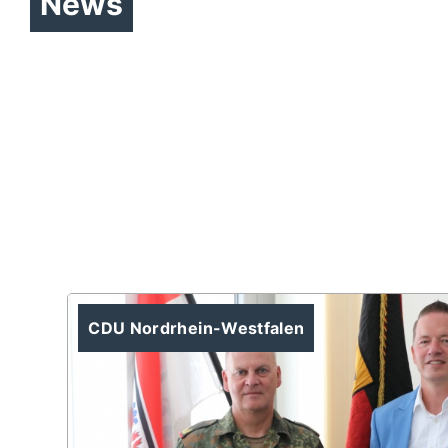
News
Menschenrechtsanwältin
Nasrin Sotoudeh
CDU Nordrhein-Westfalen