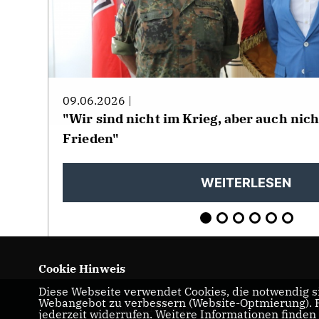
09.06.2026 |
"Wir sind nicht im Krieg, aber auch nic
Frieden"
WEITERLESEN
Cookie Hinweis
Diese Webseite verwendet Cookies, die notwendig si
Webangebot zu verbessern (Website-Optmierung). Fü
Ruprecht Polenz
jederzeit widerrufen. Weitere Informationen finden