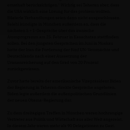
ernsthaft berücksichtigen." Wichtig sei Teheran aber, dass
die USA wirklich eine Lösung für das problem wollten.
Bilaterle Verhandlungen seien dann nicht ausgeschlossen.
Salehi kündigte in München außerdem an, dass die
nächsten 5 + 1-Gespräche über das iranische
Atomprogramm am 25. Februar in Kasachstan stattfinden
sollen. Bei den jüngsten Gesprächen im Juni in Moskau
hatte der Iran die Forderung der fünf UN-Vetomächte und
Deutschlands nach einer Aussetzung der
Urananreicherung auf den Grad von 20 Prozent
zurückgewiesen.
Zuvor hatte bereits der amerikanische Vizepräsident Biden
der Regierung in Teheran direkte Gespräche angeboten.
Biden legte außerdem die außenpolitischen Grundlinien
der neuen Obama-Regierung dar.
Zu dem dreitägigen Treffen in München waren hochrangige
Vertreter aus Politik und Wirtschaft aus aller Welt angereist.
In diesem Jahr waren mehr als 90 Delegationen zu Gast.