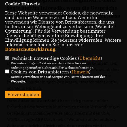
Cookie Hinweis
sagte hier im Inforadio, wenn die Gespräche
Diese Webseite verwendet Cookies, die notwendig
zustande kämen, wäre dies eine Chance, dass
sind, um die Webseite zu nutzen. Weiterhin
verwenden wir Dienste von Drittanbietern, die uns
man in dem Atomstreit mit dem Iran
helfen, unser Webangebot zu verbessern (Website-
Optmierung). Für die Verwendung bestimmter
vorwärtskomme. Allerdings werde im
Dienste, benötigen wir Ihre Einwilligung. Ihre
Sommer im Iran ein neuer Präsident
Einwilligung können Sie jederzeit widerrufen. Weitere
Informationen finden Sie in unserer
gewählt.
Datenschutzerklärung
.
Technisch notwendige Cookies (
Übersicht
)
Dies sei zwar "keine Wahl, wie wir sie bei uns kennen", aber
Die notwendigen Cookies werden allein für den
ordnungsgemäßen Gebrauch der Webseite benötigt.
immerhin werde dann über die Nachfolge von Amtsinhaber
Cookies von Drittanbietern (
Hinweis
)
Ahmadinedschad entschieden. Es könne sein, dass die
Derzeit verzichten wir auf Scripte von Drittanbietern auf der
Webseite.
Iraner sich bis dahin noch Zeit lassen, "was ich nicht hoffe",
so Polenz wörtlich.
Einverstanden
Irans Außenminister Salehi hatte sich gestern auf der
Sicherheitskonferenz in München zu neuen Verhandlungen
bereiterklärt, möglicherweise auch direkt mit den USA.
Wörtlich sagte Ali Akbar Salehi: "Wenn es auf der anderen
Seite eine ehrliche Absicht gibt, dann werden wir das