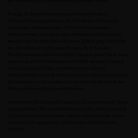
nur so lasse sich international Respekt gewinnen.
Polenz:
Ja, das war bisher so und man ist dann zu
Verhandlungen gekommen, wo Nordkorea dann auch
Leistungen bekommen hat, Wirtschaftsleistungen
beispielsweise, und nach einer gewissen Zeit kam dann
wieder eine Provokation und dieser Zyklus ging von vorne
los. Ich will auch nicht ausschließen, dass man mit
Nordkorea auch wieder sprechen muss in dem Sinne, dass
man ein positives Verhalten durch Hilfe belohnt, zumal ja
auch humanitäre Hilfe geleistet werden müsste,
beispielsweise wenn in Nordkorea eine selbst verschuldete
Hungersnot wieder ausbrechen würde, wie wir das in der
Vergangenheit schon gesehen haben.
Armbrüster:
Sie haben die mögliche Kooperation mit China
angesprochen. Wie zuversichtlich sind Sie denn, dass sich
China jetzt dazu durchringt, einen möglicherweise etwas
härteren Kurs gegen den Verbündeten Nordkorea zu
fahren?