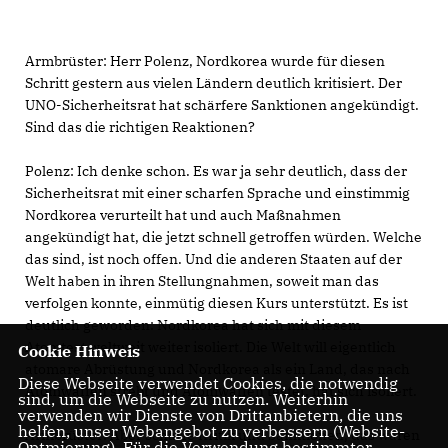
Armbrüster:
Herr Polenz, Nordkorea wurde für diesen
Schritt gestern aus vielen Ländern deutlich kritisiert. Der
UNO-Sicherheitsrat hat schärfere Sanktionen angekündigt.
Sind das die richtigen Reaktionen?
Polenz:
Ich denke schon. Es war ja sehr deutlich, dass der
Sicherheitsrat mit einer scharfen Sprache und einstimmig
Nordkorea verurteilt hat und auch Maßnahmen
angekündigt hat, die jetzt schnell getroffen würden. Welche
das sind, ist noch offen. Und die anderen Staaten auf der
Welt haben in ihren Stellungnahmen, soweit man das
verfolgen konnte, einmütig diesen Kurs unterstützt. Es ist
deutlich geworden: Nordkorea hat sich mit diesem
Atomtest weltweit weiter isoliert. Die Welt will eigentlich
Cookie Hinweis
atomare Abrüstung und Nordkorea als ein Land, das nach
Diese Webseite verwendet Cookies, die notwendig
Atomwaffen strebt und Atomwaffen testet, hat sich isoliert.
sind, um die Webseite zu nutzen. Weiterhin
verwenden wir Dienste von Drittanbietern, die uns
helfen, unser Webangebot zu verbessern (Website-
Armbrüster:
Aber scharfe Kritik und Sanktionen, das waren
Optmierung). Für die Verwendung bestimmter