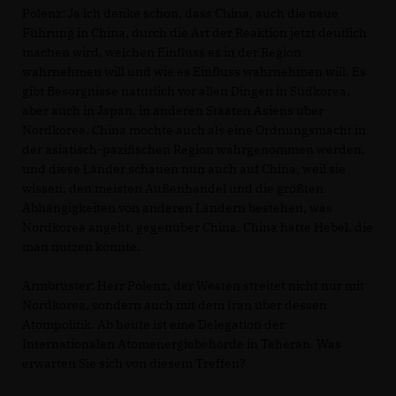
Polenz:
Ja ich denke schon, dass China, auch die neue
Führung in China, durch die Art der Reaktion jetzt deutlich
machen wird, welchen Einfluss es in der Region
wahrnehmen will und wie es Einfluss wahrnehmen will. Es
gibt Besorgnisse natürlich vor allen Dingen in Südkorea,
aber auch in Japan, in anderen Staaten Asiens über
Nordkorea. China möchte auch als eine Ordnungsmacht in
der asiatisch-pazifischen Region wahrgenommen werden,
und diese Länder schauen nun auch auf China, weil sie
wissen, den meisten Außenhandel und die größten
Abhängigkeiten von anderen Ländern bestehen, was
Nordkorea angeht, gegenüber China. China hätte Hebel, die
man nutzen könnte.
Armbrüster:
Herr Polenz, der Westen streitet nicht nur mit
Nordkorea, sondern auch mit dem Iran über dessen
Atompolitik. Ab heute ist eine Delegation der
Internationalen Atomenergiebehörde in Teheran. Was
erwarten Sie sich von diesem Treffen?