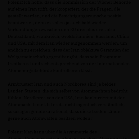
Polenz:
Ich hoffe, dass die Kommission der Wiener Behörde
auf einen Iran trifft, der kooperiert, der die Fragen, die
gestellt werden, und die Besichtigungswünsche positiv
beantwortet, denn es sollen ja auch bald wieder
Verhandlungen zwischen den EU drei plus drei, also
Deutschland, Frankreich, Großbritannien, Russland, China
und USA, mit dem Iran wieder aufgenommen werden, um
endlich zu erreichen, dass der Iran objektive Garantien der
Weltgemeinschaft gegenüber gibt, dass sein Programm
friedlich ist und sich entsprechend von der Internationalen
Atomenergiebehörde kontrollieren lässt.
Armbrüster:
Iran und auch Nordkorea sind ja beides
Länder, Staaten, die sich selbst von Atommächten bedroht
fühlen: Nordkorea von den USA, Iran konkurriert mit der
Atommacht Israel. Ist es da nicht eigentlich verständlich,
sozusagen geradezu rational, dass diese beiden Länder
gerne auch Atomwaffen besitzen wollen?
Polenz:
Man kann über die Asymmetrie des
Atomwaffensperrvertrages lange sprechen. Aber nun ist es