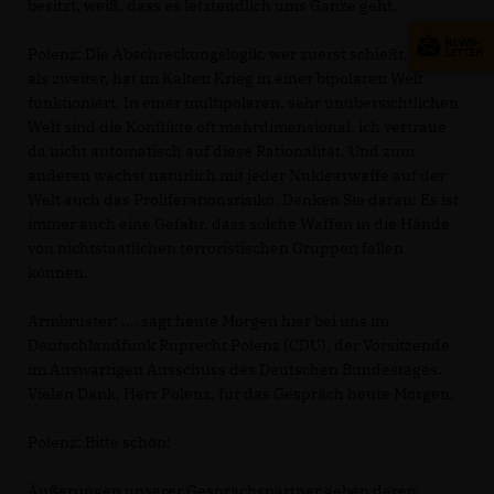
besitzt, weiß, dass es letztendlich ums Ganze geht.
Polenz:
Die Abschreckungslogik, wer zuerst schießt, stirbt
als zweiter, hat im Kalten Krieg in einer bipolaren Welt
funktioniert. In einer multipolaren, sehr unübersichtlichen
Welt sind die Konflikte oft mehrdimensional, ich vertraue
da nicht automatisch auf diese Rationalität. Und zum
anderen wächst natürlich mit jeder Nuklearwaffe auf der
Welt auch das Proliferationsrisiko. Denken Sie daran: Es ist
immer auch eine Gefahr, dass solche Waffen in die Hände
von nichtstaatlichen terroristischen Gruppen fallen
können.
Armbrüster:
, sagt heute Morgen hier bei uns im
Deutschlandfunk Ruprecht Polenz (CDU), der Vorsitzende
im Auswärtigen Ausschuss des Deutschen Bundestages.
Vielen Dank, Herr Polenz, für das Gespräch heute Morgen.
Polenz:
Bitte schön!
Äußerungen unserer Gesprächspartner geben deren