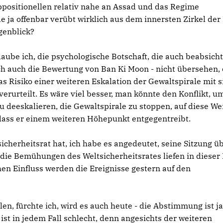
ppositionellen relativ nahe an Assad und das Regime
ja offenbar verübt wirklich aus dem innersten Zirkel der
genblick?
glaube ich, die psychologische Botschaft, die auch beabsicht
ich auch die Bewertung von Ban Ki Moon - nicht übersehen,
as Risiko einer weiteren Eskalation der Gewaltspirale mit s
erurteilt. Es wäre viel besser, man könnte den Konflikt, u
zu deeskalieren, die Gewaltspirale zu stoppen, auf diese We
 dass er einem weiteren Höhepunkt entgegentreibt.
cherheitsrat hat, ich habe es angedeutet, seine Sitzung ü
die Bemühungen des Weltsicherheitsrates liefen in dieser
en Einfluss werden die Ereignisse gestern auf den
n, fürchte ich, wird es auch heute - die Abstimmung ist ja
ist in jedem Fall schlecht, denn angesichts der weiteren