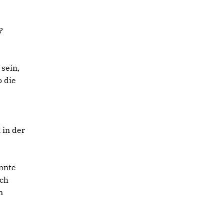
?
 sein,
o die
s
 in der
önnte
uch
n