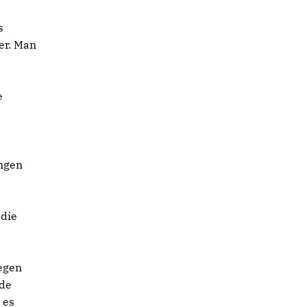
s
er. Man
e
ingen
 die
gegen
rde
 es