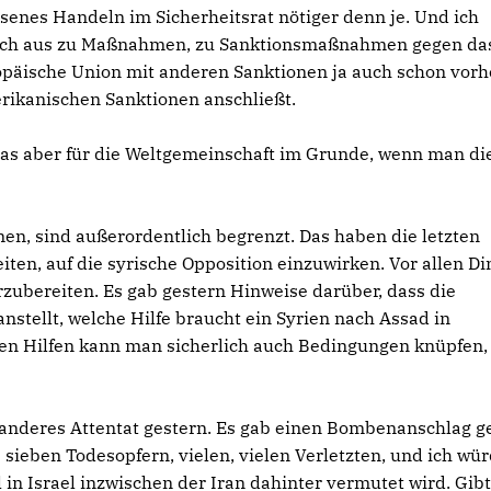
ssenes Handeln im Sicherheitsrat nötiger denn je. Und ich
n sich aus zu Maßnahmen, zu Sanktionsmaßnahmen gegen da
ropäische Union mit anderen Sanktionen ja auch schon vorh
erikanischen Sanktionen anschließt.
as aber für die Weltgemeinschaft im Grunde, wenn man di
men, sind außerordentlich begrenzt. Das haben die letzten
eiten, auf die syrische Opposition einzuwirken. Vor allen D
orzubereiten. Es gab gestern Hinweise darüber, dass die
stellt, welche Hilfe braucht ein Syrien nach Assad in
en Hilfen kann man sicherlich auch Bedingungen knüpfen,
n anderes Attentat gestern. Es gab einen Bombenanschlag 
 sieben Todesopfern, vielen, vielen Verletzten, und ich wü
in Israel inzwischen der Iran dahinter vermutet wird. Gibt