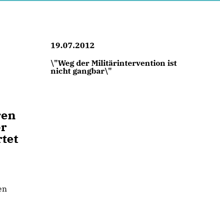
19.07.2012
\"Weg der Militärintervention ist
nicht gangbar\"
ren
er
tet
en