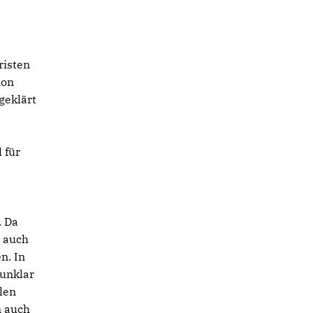
risten
ion
geklärt
 für
. Da
d auch
n. In
 unklar
llen
n auch