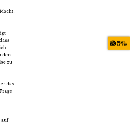
 Macht.
igt
 dass
ich
m den
ise zu
ber das
 Frage
 auf