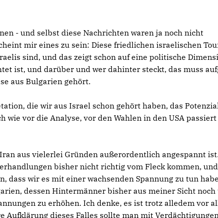
nnen - und selbst diese Nachrichten waren ja noch nicht
cheint mir eines zu sein: Diese friedlichen israelischen Tou
raelis sind, und das zeigt schon auf eine politische Dimens
htet ist, und darüber und wer dahinter steckt, das muss auf
se aus Bulgarien gehört.
ation, die wir aus Israel schon gehört haben, das Potenzial
ach wie vor die Analyse, vor den Wahlen in den USA passiert
ran aus vielerlei Gründen außerordentlich angespannt ist
rverhandlungen bisher nicht richtig vom Fleck kommen, un
in, dass wir es mit einer wachsenden Spannung zu tun habe
garien, dessen Hintermänner bisher aus meiner Sicht noch
annungen zu erhöhen. Ich denke, es ist trotz alledem vor a
e Aufklärung dieses Falles sollte man mit Verdächtigunge