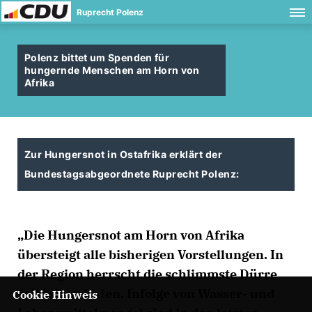
Ruprecht Polenz
Polenz bittet um Spenden für
hungernde Menschen am Horn von
Afrika
Zur Hungersnot in Ostafrika erklärt der
Bundestagsabgeordnete Ruprecht Polenz:
Die Hungersnot am Horn von Afrika
übersteigt alle bisherigen Vorstellungen. In
der Region herrscht die schlimmste Dürre
seit Jahrzehnten. Infolge von Wasser- und
Cookie Hinweis