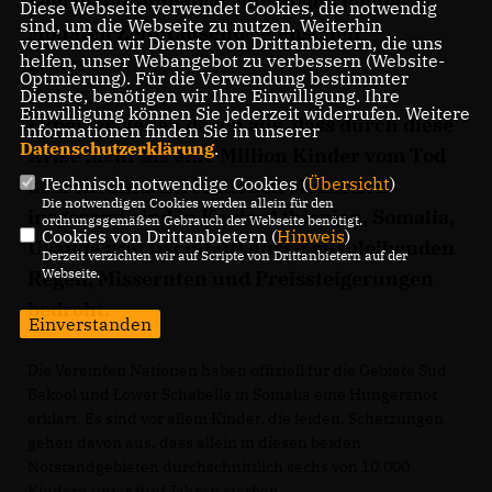
Lebensmittelmangel sind in den letzten
Diese Webseite verwendet Cookies, die notwendig
sind, um die Webseite zu nutzen. Weiterhin
Monaten Zehntausende Menschen
verwenden wir Dienste von Drittanbietern, die uns
helfen, unser Webangebot zu verbessern (Website-
gestorben.
Optmierung). Für die Verwendung bestimmter
Dienste, benötigen wir Ihre Einwilligung. Ihre
Einwilligung können Sie jederzeit widerrufen. Weitere
Experten gehen davon aus, dass durch diese
Informationen finden Sie in unserer
Datenschutzerklärung
.
Krise mehr als eine Million Kinder vom Tod
Technisch notwendige Cookies (
Übersicht
)
bedroht sind. Elf Millionen Menschen
Die notwendigen Cookies werden allein für den
insgesamt sind in Kenia, Äthiopien, Somalia,
ordnungsgemäßen Gebrauch der Webseite benötigt.
Cookies von Drittanbietern (
Hinweis
)
Uganda und Dschibuti durch ausbleibenden
Derzeit verzichten wir auf Scripte von Drittanbietern auf der
Webseite.
Regen, Missernten und Preissteigerungen
bedroht.
Einverstanden
Die Vereinten Nationen haben offiziell für die Gebiete Süd
Bakool und Lower Schabelle in Somalia eine Hungersnot
erklärt. Es sind vor allem Kinder, die leiden. Schätzungen
gehen davon aus, dass allein in diesen beiden
Notstandgebieten durchschnittlich sechs von 10.000
Kindern unter fünf Jahren sterben.