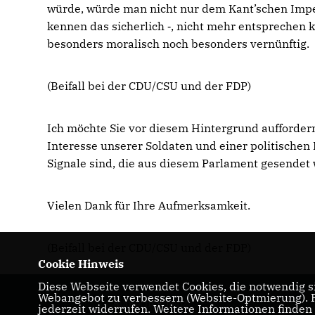
würde, würde man nicht nur dem Kant’schen Impera
kennen das sicherlich ‑, nicht mehr entsprechen 
besonders moralisch noch besonders vernünftig.
(Beifall bei der CDU/CSU und der FDP)
Ich möchte Sie vor diesem Hintergrund aufforder
Interesse unserer Soldaten und einer politischen L
Signale sind, die aus diesem Parlament gesendet
Vielen Dank für Ihre Aufmerksamkeit.
(Beifall bei der CDU/CSU und der FDP)
Cookie Hinweis
Diese Webseite verwendet Cookies, die notwendig si
Webangebot zu verbessern (Website-Optmierung). Fü
Ruprecht Polenz
jederzeit widerrufen. Weitere Informationen finden