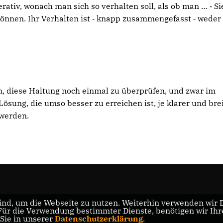
tiv, wonach man sich so verhalten soll, als ob man … ‑ Si
können. Ihr Verhalten ist ‑ knapp zusammengefasst ‑ weder
n, diese Haltung noch einmal zu überprüfen, und zwar im
ösung, die umso besser zu erreichen ist, je klarer und brei
 werden.
nd, um die Webseite zu nutzen. Weiterhin verwenden wir Di
r die Verwendung bestimmter Dienste, benötigen wir Ihre 
 Sie in unserer
Datenschutzerklärung
.