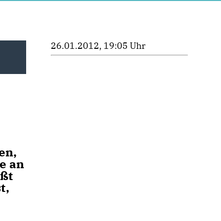
26.01.2012, 19:05 Uhr
en,
me an
ißt
t,