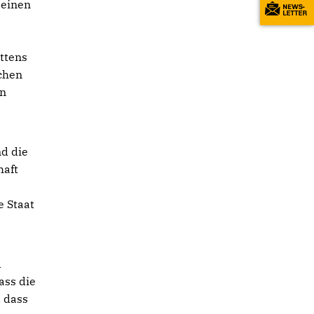
 einen
ittens
schen
en
nd die
haft
e Staat
d
ass die
, dass