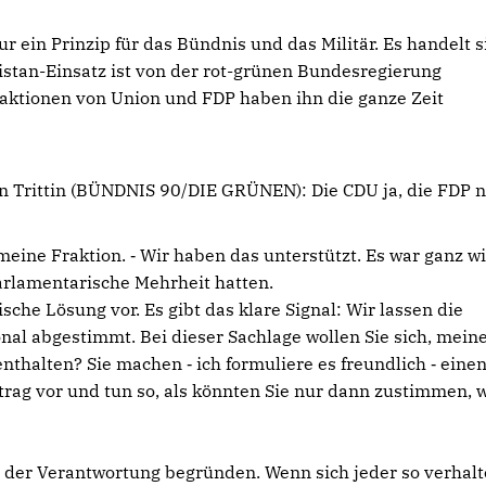
 ein Prinzip für das Bündnis und das Militär. Es handelt s
istan-Einsatz ist von der rot-grünen Bundesregierung
aktionen von Union und FDP haben ihn die ganze Zeit
en Trittin (BÜNDNIS 90/DIE GRÜNEN): Die CDU ja, die FDP ni
 meine Fraktion. ‑ Wir haben das unterstützt. Es war ganz wi
 parlamentarische Mehrheit hatten.
itische Lösung vor. Es gibt das klare Signal: Wir lassen die
ional abgestimmt. Bei dieser Sachlage wollen Sie sich, mein
halten? Sie machen ‑ ich formuliere es freundlich ‑ eine
trag vor und tun so, als könnten Sie nur dann zustimmen,
s der Verantwortung begründen. Wenn sich jeder so verhal