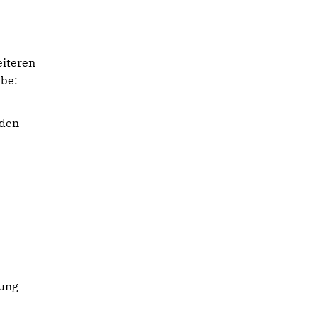
eiteren
be:
 den
rung