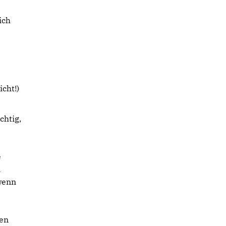
ich
cht!)
chtig,
e
n
 wenn
ten