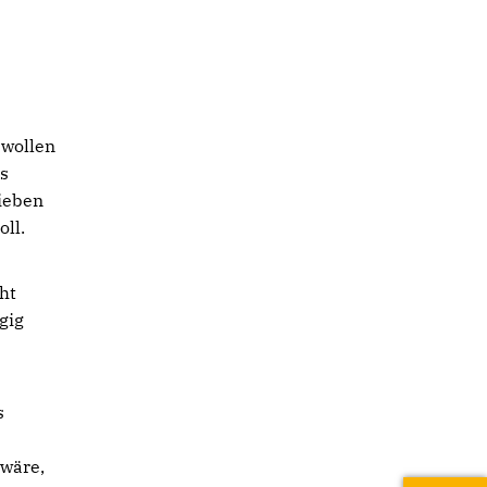
 wollen
ls
sieben
oll.
ht
gig
s
 wäre,