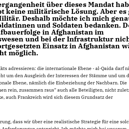
Vergangenheit über dieses Mandat ha
t keine militärische Lösung. Aber es 
ilitär. Deshalb möchte ich mich gen
oldatinnen und Soldaten bedanken. 
fbauerfolge in Afghanistan im
wesen und bei der Infrastruktur nic
rtgesetzten Einsatz in Afghanistan w
ht möglich.
kts adressieren: die internationale Ebene ‑ al-Qaida darf n
 geht um den Ausgleich der Interessen der Stämme und um 
ionale Ebene, nämlich die Einbeziehung der Nachbarn. Die
rein, zusammen raus“ auch alle Beteiligten, nicht zuletz
ke, auch Frankreich wird sich diesem Grundsatz der
rung, dass wir über eine realistische Strategie für eine sol
n Anforderungen entspricht. Ich möchte mich bei unserem