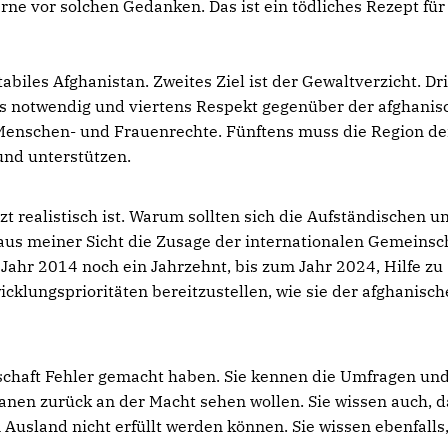
rne vor solchen Gedanken. Das ist ein tödliches Rezept für
tabiles Afghanistan. Zweites Ziel ist der Gewaltverzicht. Dr
us notwendig und viertens Respekt gegenüber der afghani
 Menschen- und Frauenrechte. Fünftens muss die Region d
und unterstützen.
zt realistisch ist. Warum sollten sich die Aufständischen u
 aus meiner Sicht die Zusage der internationalen Gemeinsc
Jahr 2014 noch ein Jahrzehnt, bis zum Jahr 2024, Hilfe zu
cklungsprioritäten bereitzustellen, wie sie der afghanisch
rrschaft Fehler gemacht haben. Sie kennen die Umfragen un
hanen zurück an der Macht sehen wollen. Sie wissen auch, d
usland nicht erfüllt werden können. Sie wissen ebenfalls