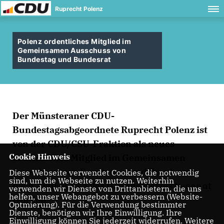
Ruprecht Polenz
Polenz ordentliches Mitglied im
Gemeinsamen Ausschuss von
Bundestag und Bundesrat
Der Münsteraner CDU-
Bundestagsabgeordnete Ruprecht Polenz ist
von der CDU/CSU-Fraktion als neues
Cookie Hinweis
ordentliches Mitglied im Gemeinsamen
Ausschuss von Bundestag und Bundesrat
Diese Webseite verwendet Cookies, die notwendig
sind, um die Webseite zu nutzen. Weiterhin
nach Artikel 53 a des Grundgesetzes benannt
verwenden wir Dienste von Drittanbietern, die uns
helfen, unser Webangebot zu verbessern (Website-
worden.
Optmierung). Für die Verwendung bestimmter
Dienste, benötigen wir Ihre Einwilligung. Ihre
Einwilligung können Sie jederzeit widerrufen. Weitere