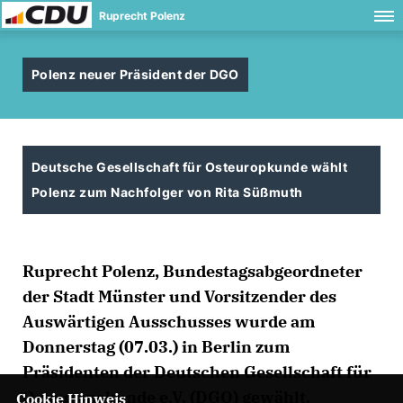
Ruprecht Polenz
Polenz neuer Präsident der DGO
Deutsche Gesellschaft für Osteuropkunde wählt
Polenz zum Nachfolger von Rita Süßmuth
Ruprecht Polenz, Bundestagsabgeordneter
der Stadt Münster und Vorsitzender des
Auswärtigen Ausschusses wurde am
Donnerstag (07.03.) in Berlin zum
Präsidenten der Deutschen Gesellschaft für
Osteuropakunde e.V. (DGO) gewählt.
Cookie Hinweis