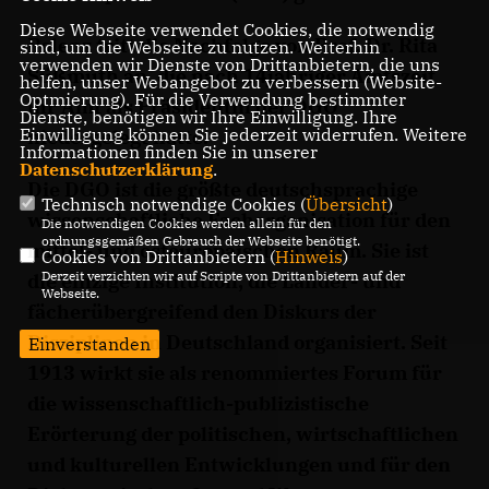
Diese Webseite verwendet Cookies, die notwendig
Polenz tritt die Nachfolge von Prof. Dr. Rita
sind, um die Webseite zu nutzen. Weiterhin
verwenden wir Dienste von Drittanbietern, die uns
Süßmuth an, die nach 14jähriger Amtszeit
helfen, unser Webangebot zu verbessern (Website-
Optmierung). Für die Verwendung bestimmter
ihr Amt als Präsidentin der DGO
Dienste, benötigen wir Ihre Einwilligung. Ihre
Einwilligung können Sie jederzeit widerrufen. Weitere
niedergelegt hatte.
Informationen finden Sie in unserer
Datenschutzerklärung
.
Die DGO ist die größte deutschsprachige
Technisch notwendige Cookies (
Übersicht
)
wissenschaftliche Fachorganisation für den
Die notwendigen Cookies werden allein für den
ordnungsgemäßen Gebrauch der Webseite benötigt.
mittel- und osteuropäischen Raum. Sie ist
Cookies von Drittanbietern (
Hinweis
)
Derzeit verzichten wir auf Scripte von Drittanbietern auf der
die einzige Institution, die Länder- und
Webseite.
fächerübergreifend den Diskurs der
Disziplinen in Deutschland organisiert. Seit
Einverstanden
1913 wirkt sie als renommiertes Forum für
die wissenschaftlich-publizistische
Erörterung der politischen, wirtschaftlichen
und kulturellen Entwicklungen und für den