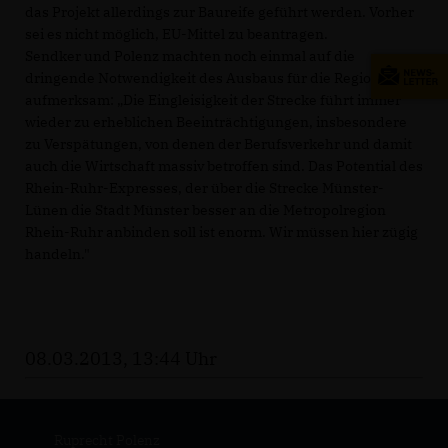
das Projekt allerdings zur Baureife geführt werden. Vorher
sei es nicht möglich, EU-Mittel zu beantragen.
Sendker und Polenz machten noch einmal auf die
dringende Notwendigkeit des Ausbaus für die Region
aufmerksam: „Die Eingleisigkeit der Strecke führt immer
wieder zu erheblichen Beeinträchtigungen, insbesondere
zu Verspätungen, von denen der Berufsverkehr und damit
auch die Wirtschaft massiv betroffen sind. Das Potential des
Rhein-Ruhr-Expresses, der über die Strecke Münster-
Lünen die Stadt Münster besser an die Metropolregion
Rhein-Ruhr anbinden soll ist enorm. Wir müssen hier zügig
handeln."
08.03.2013, 13:44 Uhr
Ruprecht Polenz