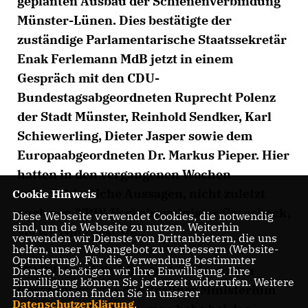
geplanten Ausbau der Schienenverbindung
Münster-Lünen. Dies bestätigte der
zuständige Parlamentarische Staatssekretär
Enak Ferlemann MdB jetzt in einem
Gespräch mit den CDU-
Bundestagsabgeordneten Ruprecht Polenz
der Stadt Münster, Reinhold Sendker, Karl
Schiewerling, Dieter Jasper sowie dem
Europaabgeordneten Dr. Markus Pieper. Hier
hatten in den vergangenen Wochen
unterschiedliche Aussagen, nicht zuletzt
Cookie Hinweis
auch von NRW-Verkehrsminister Groscheck,
Diese Webseite verwendet Cookies, die notwendig
sind, um die Webseite zu nutzen. Weiterhin
Verwirrung gestiftet.
verwenden wir Dienste von Drittanbietern, die uns
helfen, unser Webangebot zu verbessern (Website-
Optmierung). Für die Verwendung bestimmter
Mit Blick auf die öffentlichen Aussagen
Dienste, benötigen wir Ihre Einwilligung. Ihre
Einwilligung können Sie jederzeit widerrufen. Weitere
Groschecks wies das Berliner Ministerium
Informationen finden Sie in unserer
Datenschutzerklärung
.