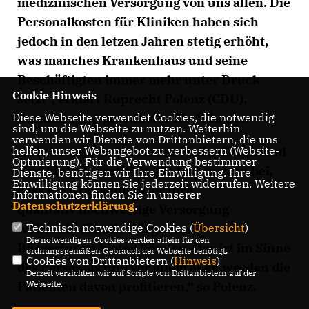
medizinischen Versorgung von uns allen. Die
Personalkosten für Kliniken haben sich
jedoch in den letzen Jahren stetig erhöht,
was manches Krankenhaus und seine
Beschäftigten immer mehr unter Druck
Cookie Hinweis
setzt“, erklärt Ruprecht Polenz (CDU),
Bundestagsabgeordneter für Münster.
Diese Webseite verwendet Cookies, die notwendig
sind, um die Webseite zu nutzen. Weiterhin
verwenden wir Dienste von Drittanbietern, die uns
Die heute beschlossenen Maßnahmen sind
helfen, unser Webangebot zu verbessern (Website-
Optmierung). Für die Verwendung bestimmter
eine kluge Investition. Sie tragen dazu bei,
Dienste, benötigen wir Ihre Einwilligung. Ihre
Einwilligung können Sie jederzeit widerrufen. Weitere
dass die Krankenhäuser ihre
Informationen finden Sie in unserer
Datenschutzerklärung
.
qualitativ hochwertige Versorgung
weiterhin für alle Bürger und
Technisch notwendige Cookies (
Übersicht
)
Die notwendigen Cookies werden allein für den
Bürgerinnen bieten können. Das ist im Sinne
ordnungsgemäßen Gebrauch der Webseite benötigt.
Cookies von Drittanbietern (
Hinweis
)
des Personals und vor allem aber, werden die
Derzeit verzichten wir auf Scripte von Drittanbietern auf der
Patienten davon profitieren,“ so Polenz.
Webseite.