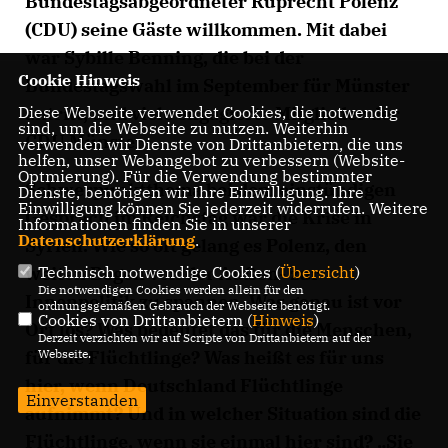
Bundestagsabgeordneter Ruprecht Polenz
(CDU) seine Gäste willkommen. Mit dabei
war Sybille Benning, die bei der
Cookie Hinweis
Bundestagswahl im September für Münster
Diese Webseite verwendet Cookies, die notwendig
antritt, und viele engagierte Mitglieder der
sind, um die Webseite zu nutzen. Weiterhin
CDU Münster.
verwenden wir Dienste von Drittanbietern, die uns
helfen, unser Webangebot zu verbessern (Website-
Optmierung). Für die Verwendung bestimmter
Schwerpunktthema bei dem einstündigen
Dienste, benötigen wir Ihre Einwilligung. Ihre
Einwilligung können Sie jederzeit widerrufen. Weitere
Gespräch im Reichstag war die Krise in
Informationen finden Sie in unserer
Datenschutzerklärung
.
Syrien. Wie so oft gelang es Polenz, den
Technisch notwendige Cookies (
Übersicht
)
weiten Bogen von der Außen- zur
Die notwendigen Cookies werden allein für den
Innenpolitik zu spannen. Was genau ist vor
ordnungsgemäßen Gebrauch der Webseite benötigt.
Cookies von Drittanbietern (
Hinweis
)
Ort los? Was bedeutet das für die Menschen,
Derzeit verzichten wir auf Scripte von Drittanbietern auf der
Webseite.
für die Flüchtlinge? Was heißt es für uns
hier, wenn Deutschland Flüchtlinge
Einverstanden
aufnimmt? Und in welcher Situation sind die
Flüchtlinge, wenn sie einmal hier sind? „Sie