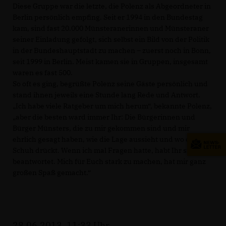
Diese Gruppe war die letzte, die Polenz als Abgeordneter in
Berlin persönlich empfing. Seit er 1994 in den Bundestag
kam, sind fast 20.000 Münsteranerinnen und Münsteraner
seiner Einladung gefolgt, sich selbst ein Bild von der Politik
in der Bundeshauptstadt zu machen – zuerst noch in Bonn,
seit 1999 in Berlin. Meist kamen sie in Gruppen, insgesamt
waren es fast 500.
So oft es ging, begrüßte Polenz seine Gäste persönlich und
stand ihnen jeweils eine Stunde lang Rede und Antwort.
Ich habe viele Ratgeber um mich herum“, bekannte Polenz,
aber die besten ward immer Ihr: Die Bürgerinnen und
Bürger Münsters, die zu mir gekommen sind und mir
ehrlich gesagt haben, wie die Lage aussieht und wo der
Schuh drückt. Wenn ich mal Fragen hatte, habt Ihr sie mir
beantwortet. Mich für Euch stark zu machen, hat mir ganz
großen Spaß gemacht.“
28.06.2013, 11:33 Uhr