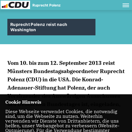
Ruprecht Polenz
Ruprecht Polenz reist nach
Washington
Vom 10. bis zum 12. September 2013 reist
Münsters Bundestagsabgeordneter Ruprecht
Polenz (CDU) in die USA. Die Konrad-
Adenauer-Stiftung hat Polenz, der auch
Vorsitzender des Auswärtigen Ausschusses
Cookie Hinweis
des Deutschen Bundestages ist, eingeladen,
Diese Webseite verwendet Cookies, die notwendig
unter der Überschrift „Arab States in
sind, um die Webseite zu nutzen. Weiterhin
Transition“ (Die arabischen Staaten im
verwenden wir Dienste von Drittanbietern, die uns
helfen, unser Webangebot zu verbessern (Website-
Umbruch) diverse Gespräche und
Optmierung). Für die Verwendung bestimmter