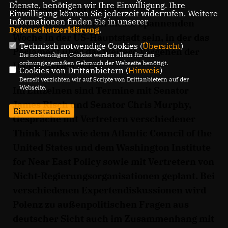
Dienste, benötigen wir Ihre Einwilligung. Ihre
Diskussionen zu führen.
Einwilligung können Sie jederzeit widerrufen. Weitere
Informationen finden Sie in unserer
Polenz wird genau in dieser spannenden
Datenschutzerklärung
.
Woche in der US-Hauptstadt sein, in der das
Technisch notwendige Cookies (
Übersicht
)
Parlament über das weitere Vorgehen der
Die notwendigen Cookies werden allein für den
ordnungsgemäßen Gebrauch der Webseite benötigt.
USA in Syrien berät.
Cookies von Drittanbietern (
Hinweis
)
Derzeit verzichten wir auf Scripte von Drittanbietern auf der
Webseite.
Im Einzelnen sind Termine mit Senator
James Risch und Senator Chris Murphy,
Einverstanden
Gespräche mit Vertretern verschiedener
Think Tanks wie dem Atlantic Council of the
United States und dem Washington Institute
for Near East Policy sowie mit Vertretern von
Nicht-Regierungsorganisationen geplant. Bei
verschiedenen Expertendiskussionen wird
Polenz zu außenpolitischen Fragen aus
deutscher Sicht auch im Zusammenhang mit