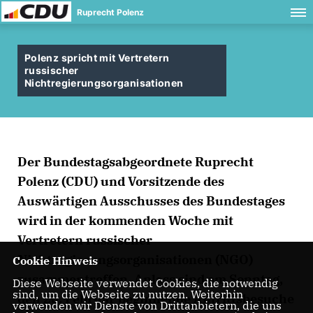
Ruprecht Polenz
Polenz spricht mit Vertretern
russischer
Nichtregierungsorganisationen
Der Bundestagsabgeordnete Ruprecht
Polenz (CDU) und Vorsitzende des
Auswärtigen Ausschusses des Bundestages
wird in der kommenden Woche mit
Vertretern russischer
Nichtregierungsorganisationen (NGO)
Cookie Hinweis
zusammentreffen. Anlass sind am Sonntag,
Diese Webseite verwendet Cookies, die notwendig
sind, um die Webseite zu nutzen. Weiterhin
den 26. Februar beginnende Antrittsbesuche
verwenden wir Dienste von Drittanbietern, die uns