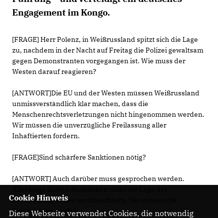
Engagement im Kongo.
[FRAGE] Herr Polenz, in Weißrussland spitzt sich die Lage
zu, nachdem in der Nacht auf Freitag die Polizei gewaltsam
gegen Demonstranten vorgegangen ist. Wie muss der
Westen darauf reagieren?
[ANTWORT]Die EU und der Westen müssen Weißrussland
unmissverständlich klar machen, dass die
Menschenrechtsverletzungen nicht hingenommen werden.
Wir müssen die unverzügliche Freilassung aller
Inhaftierten fordern.
[FRAGE]Sind schärfere Sanktionen nötig?
[ANTWORT] Auch darüber muss gesprochen werden.
Allerdings dürfen Sanktionen nicht die Lage der
Cookie Hinweis
Bevölkerung weiter verschlechtern. Sie müssen die
Regierenden treffen.
Diese Webseite verwendet Cookies, die notwendig