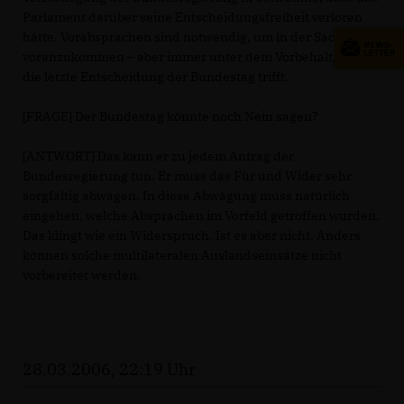
Parlament darüber seine Entscheidungsfreiheit verloren
hätte. Vorabsprachen sind notwendig, um in der Sache
voranzukommen – aber immer unter dem Vorbehalt, dass
die letzte Entscheidung der Bundestag trifft.
[FRAGE] Der Bundestag könnte noch Nein sagen?
[ANTWORT] Das kann er zu jedem Antrag der
Bundesregierung tun. Er muss das Für und Wider sehr
sorgfältig abwägen. In diese Abwägung muss natürlich
eingehen, welche Absprachen im Vorfeld getroffen wurden.
Das klingt wie ein Widerspruch. Ist es aber nicht. Anders
können solche multilateralen Auslandseinsätze nicht
vorbereitet werden.
28.03.2006, 22:19 Uhr