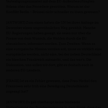
Verteidigungsminister mit dem EU-Außenbeauftragten
Solana über das Procedere gestritten. Warum ist der
Konflikt Berlin – Brüssel nicht schneller zu lösen gewesen?
[ANTWORT] Zum einen haben die UN bei ihrer Anfrage im
Dezember einen ungewöhnlichen Weg gewählt. Manche
EU-Regierungen haben gesagt, sie seien nur über die
Presse von dem Wunsch, die Wahlen durch die EU
abzusichern, informiert worden. Zum Zweiten: Wenn es
eine europäische Mission werden soll, muss es wirklich eine
europäische werden, nicht eine, bei der neben Deutschland
ein bisschen Frankreich mitmacht, und das war’s. Die
Diskussion, was sollen wir dort, gibt es deshalb auch in
anderen EU-Ländern.
[FRAGE] Ist es ein Fehler gewesen, dass Frau Merkel den
Franzosen sehr früh eine Beteiligung Deutschlands
zugesagt hat?
[ANTWORT] Es gab überhaupt keine bindende
Vorfestlegung der Bundesregierung in dem Sinne, dass das