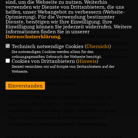
sind, um die Webseite zu nutzen. Weiterhin
verwenden wir Dienste von Drittanbietern, die uns
[FRAGE] Muss die EU Lukaschenkos Schutzherrn Wladimir
helfen, unser Webangebot zu verbessern (Website-
Putin in die Pflicht nehmen? Trägt er nicht eine
Optmierung). Für die Verwendung bestimmter
Dienste, benötigen wir Ihre Einwilligung. Ihre
Mitverantwortung?
Einwilligung können Sie jederzeit widerrufen. Weitere
Informationen finden Sie in unserer
[ANTWORT] Wir sollten Putin klar machen, dass in den
Datenschutzerklärung
.
Augen der Welt auch Russland für die schlimmen Vorgänge
Technisch notwendige Cookies (
Übersicht
)
in Weißrussland mitverantwortlich gemacht wird und dass
Die notwendigen Cookies werden allein für den
das Vorgehen Lukaschenkos auch dem Ansehen Russlands
ordnungsgemäßen Gebrauch der Webseite benötigt.
Cookies von Drittanbietern (
Hinweis
)
in der Welt schadet.
Derzeit verzichten wir auf Scripte von Drittanbietern auf der
Webseite.
[FRAGE] Welche Parallelen sehen Sie zur so genannten
orange Revolution in der Ukraine?
Einverstanden
[ANTWORT] Die Opposition begehrt offen gegen die
ungerechte Herrschaft auf. Weil sie nichts mehr zu
verlieren hat, hat sie keine Angst. Dieser Mut und der
Einsatz für Demokratie, Rechtsstaatlichkeit und
Menschenrechte verdient unsere Unterstützung.
[FRAGE] Zum Einsatz im Kongo: Warum sollen deutsche