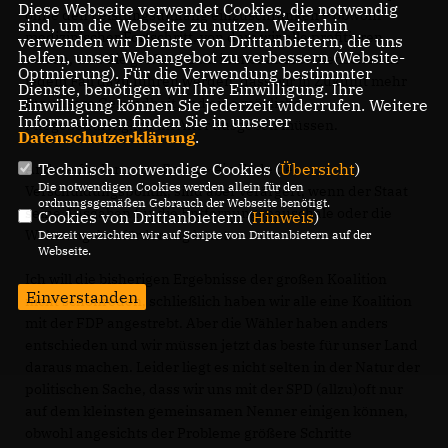
Diese Webseite verwendet Cookies, die notwendig
ohne den Leistungsumfang einzuschränken – obwohl
sind, um die Webseite zu nutzen. Weiterhin
medizinischer Fortschritt, von dem wir alle profitieren
verwenden wir Dienste von Drittanbietern, die uns
helfen, unser Webangebot zu verbessern (Website-
wollen, und die größere Zahl immer älterer Menschen in
Optmierung). Für die Verwendung bestimmter
jedem Fall dazu führen werden, dass wir in Zukunft mehr
Dienste, benötigen wir Ihre Einwilligung. Ihre
für unsere Gesundheit und eine mögliche
Einwilligung können Sie jederzeit widerrufen. Weitere
Informationen finden Sie in unserer
Pflegebedürftigkeit im Alter ausgeben müssen.
Datenschutzerklärung
.
Technisch notwendige Cookies (
Übersicht
)
Andere fordern – zu Recht – ein Ende der
Die notwendigen Cookies werden allein für den
Verschuldungspolitik, sind aber verärgert, wenn der Staat
ordnungsgemäßen Gebrauch der Webseite benötigt.
seine Ausgaben für die Entfernungspauschale oder die
Cookies von Drittanbietern (
Hinweis
)
Wohnungsbauförderung kürzt.
Derzeit verzichten wir auf Scripte von Drittanbietern auf der
Webseite.
Ich will die bisherigen Ergebnisse der großen Koalition
Einverstanden
nicht schönreden, schließlich haben wir alle eine Koalition
mit der FDP angestrebt. Aber die Wähler haben anders
entschieden und wir müssen jetzt das beste für unser Land
daraus machen. Leider liegt es nicht selten in der Natur der
politischen Sache, dass wir uns mit der SPD (allzu)oft nur
auf dem kleinsten gemeinsamen Nenner einigen können,
obwohl angesichts der Probleme größere Schritte