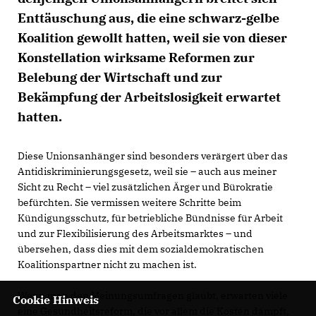
Enttäuschung aus, die eine schwarz-gelbe
Koalition gewollt hatten, weil sie von dieser
Konstellation wirksame Reformen zur
Belebung der Wirtschaft und zur
Bekämpfung der Arbeitslosigkeit erwartet
hatten.
Diese Unionsanhänger sind besonders verärgert über das
Antidiskriminierungsgesetz, weil sie – auch aus meiner
Sicht zu Recht – viel zusätzlichen Ärger und Bürokratie
befürchten. Sie vermissen weitere Schritte beim
Kündigungsschutz, für betriebliche Bündnisse für Arbeit
und zur Flexibilisierung des Arbeitsmarktes – und
übersehen, dass dies mit dem sozialdemokratischen
Koalitionspartner nicht zu machen ist.
Wenn man den Meinungsumfragen glaubt, erwarten viele
Cookie Hinweis
eine Gesundheitsreform, die vor allem die Kosten dämpft,