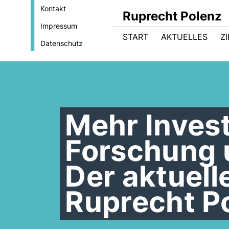
Kontakt
Ruprecht Polenz
Impressum
START
AKTUELLES
Z
Datenschutz
Mehr Invest
Forschung 
Der aktuel
Ruprecht P