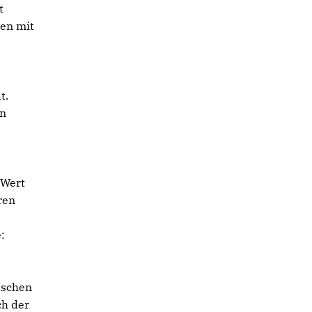
t
ten mit
t.
in
 Wert
ren
:
tschen
ch der