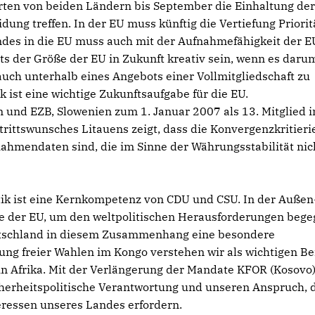
ten von beiden Ländern bis September die Einhaltung de
ung treffen. In der EU muss künftig die Vertiefung Priorit
ndes in die EU muss auch mit der Aufnahmefähigkeit der E
 der Größe der EU in Zukunft kreativ sein, wenn es darum
ch unterhalb eines Angebots einer Vollmitgliedschaft zu
k ist eine wichtige Zukunftsaufgabe für die EU.
und EZB, Slowenien zum 1. Januar 2007 als 13. Mitglied i
rittswunsches Litauens zeigt, dass die Konvergenzkritieri
Rahmendaten sind, die im Sinne der Währungsstabilität nic
litik ist eine Kernkompetenz von CDU und CSU. In der Außen
lle der EU, um den weltpolitischen Herausforderungen beg
utschland in diesem Zusammenhang eine besondere
ng freier Wahlen im Kongo verstehen wir als wichtigen Be
t in Afrika. Mit der Verlängerung der Mandate KFOR (Kosovo
cherheitspolitische Verantwortung und unseren Anspruch, 
nteressen unseres Landes erfordern.