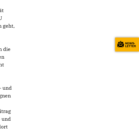
r
ät
U
 geht,
n die
en
ht
- und
egnen
itrag
) und
dort