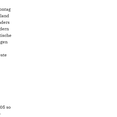
Montag
hland
nders
ndern
tische
ngen
este
005 so
–