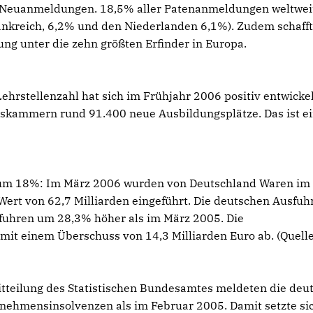
i Neuanmeldungen. 18,5% aller Patenanmeldungen weltwei
ankreich, 6,2% und den Niederlanden 6,1%). Zudem schaff
g unter die zehn größten Erfinder in Europa.
Lehrstellenzahl hat sich im Frühjahr 2006 positiv entwickel
lskammern rund 91.400 neue Ausbildungsplätze. Das ist e
n um 18%: Im März 2006 wurden von Deutschland Waren im
Wert von 62,7 Milliarden eingeführt. Die deutschen Ausfuh
fuhren um 28,3% höher als im März 2005. Die
it einem Überschuss von 14,3 Milliarden Euro ab. (Quelle
teilung des Statistischen Bundesamtes meldeten die deu
nehmensinsolvenzen als im Februar 2005. Damit setzte si