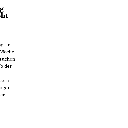
ng
eht
g: In
e Woche
rauchen
b der
sern
organ
her
r