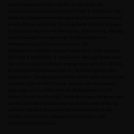
sieht Ausgaben in Höhe von 267,6 Mrd. € vor. Die
Investitionen werden bei rund 23,5 Mrd. € stabilisiert. Vor
allem die Infrastrukturleistungen des Bundes werden auf
hohem Niveau verstetigt. Durch gezielte Umschichtungen
in Zukunftsaufgaben wie Forschung, Entwicklung, Bildung
und Familienförderung erfolgt der Einstieg in eine
Verbesserung der Haushaltsstruktur. Die
Nettokreditaufnahme wird im Vergleich zu 2006 um rund
16,2 Mrd. € auf 22 Mrd. € vermindert. Sie liegt damit unter
der verfassungsrechtlichen Regelgrenze nach Art. 115 GG.
Auch das Defizitkriterium des EU-Stabilitätspakts wird
eingehalten. Das gesamtstaatliche Defizit geht im Jahr 2007
auf etwa 2,5% des BIP zurück. Es wird aller Voraussicht
nach sogar schon 2006 unter die Defizitquote von 3%
sinken. Damit wird deutlich, dass der eingeschlagene Kurs
der Haushaltskonsolidierung schon jetzt seine Wirkung
entfaltet. Mit dem Bundeshaushalt werden wir in der
Großen Koalition die erfolgreiche Haushalts- und
Finanzpolitik fortsetzen.