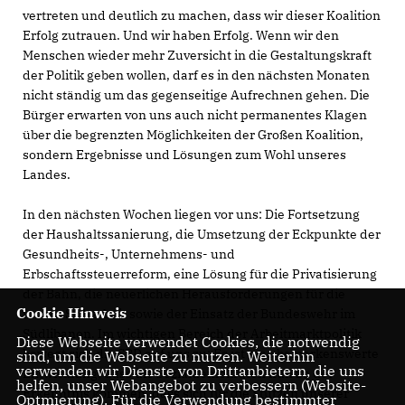
vertreten und deutlich zu machen, dass wir dieser Koalition
Erfolg zutrauen. Und wir haben Erfolg. Wenn wir den
Menschen wieder mehr Zuversicht in die Gestaltungskraft
der Politik geben wollen, darf es in den nächsten Monaten
nicht ständig um das gegenseitige Aufrechnen gehen. Die
Bürger erwarten von uns auch nicht permanentes Klagen
über die begrenzten Möglichkeiten der Großen Koalition,
sondern Ergebnisse und Lösungen zum Wohl unseres
Landes.
In den nächsten Wochen liegen vor uns: Die Fortsetzung
der Haushaltssanierung, die Umsetzung der Eckpunkte der
Gesundheits-, Unternehmens- und
Erbschaftssteuerreform, eine Lösung für die Privatisierung
der Bahn, die neuerlichen Herausforderungen für die
Cookie Hinweis
innere Sicherheit sowie der Einsatz der Bundeswehr im
Südlibanon. Im wichtigen Bereich der Arbeitmarktpolitik
Diese Webseite verwendet Cookies, die notwendig
bewegt sich die SPD auf uns zu: Es ist eine bemerkenswerte
sind, um die Webseite zu nutzen. Weiterhin
verwenden wir Dienste von Drittanbietern, die uns
Entwicklung, dass die Sozialdemokraten nun zu der
helfen, unser Webangebot zu verbessern (Website-
Erkenntnis kommen, dass sich für die Stützen unserer
Optmierung). Für die Verwendung bestimmter