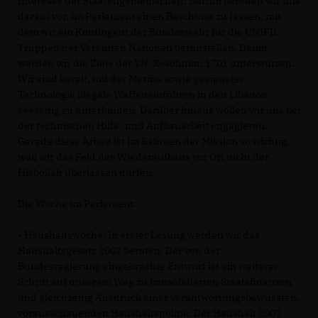
Interesse der Staatengemeinschaft. Darum bereiten wir uns
darauf vor, im Parlament einen Beschluss zu fassen, mit
dem wir ein Kontingent der Bundeswehr für die UNIFIL-
Truppen der Vereinten Nationen bereitstellen. Damit
werden wir die Ziele der VN-Resolution 1701 unterstützen.
Wir sind bereit, mit der Marine sowie geeigneter
Technologie illegale Waffeneinfuhren in den Libanon
seeseitig zu unterbinden. Darüber hinaus wollen wir uns bei
der technischen Hilfs- und Aufbauarbeit engagieren.
Gerade diese Arbeit ist im Rahmen der Mission so wichtig,
weil wir das Feld des Wiederaufbaus vor Ort nicht der
Hisbollah überlassen dürfen.
Die Woche im Parlament:
• Haushaltswoche: In erster Lesung werden wir das
Haushaltsgesetz 2007 beraten. Der von der
Bundesregierung eingebrachte Entwurf ist ein weiterer
Schritt auf unserem Weg zu konsolidierten Staatsfinanzen
und gleichzeitig Ausdruck einer verantwortungsbewussten,
vorausschauenden Haushaltspolitik. Der Haushalt 2007