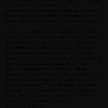
von 129.000 auf 26,31 Millionen
sozialversicherungspflichtig Beschäftigte aus. Die Lage in
den ostdeutschen Bundesländern bleibt jedoch weiter
angespannt. (Quelle: Bundesagentur für Arbeit, 31.08.2006)
• Konsumklima weiterhin auf hohem Niveau: Laut GfK-
Konsumklimastudie für August 2006 hat die Stimmung der
deutschen Verbraucher zum Spätsommer dieses Jahres
ihren Höhepunkt erreicht. Nach revidiert 8,5 Punkten im
August prognostiziert der Konsumklimaindikator für
September einen Wert von 8,6 Punkten. Allerdings schätzen
die Verbraucher die Konjunkturaussichten etwas
pessimistischer ein. Im August büßte der Indikator
gegenüber dem Vormonat zwar 4 Punkte ein und liegt nun
bei 11,4 Punkten. Das sind jedoch immer noch 23 Punkte
mehr als im August 2005. Weiterhin ungebrochen hoch ist
die Neigung der Verbraucher, größere Anschaffungen zu
tätigen. Mit 56,1 Punkten wurde der zweithöchste Wert
erreicht, der jemals gemessen wurde.
(Quelle: GfK, 29.08.2006)