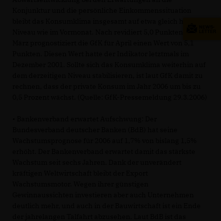
Konjunktur und die persönliche Einkommenssituation
bleibt das Konsumklima insgesamt auf etwa gleich hohem
Niveau wie im Vormonat. Nach revidiert 5,0 Punkten für
März prognostiziert die GfK für April einen Wert von 5,1
Punkten. Diesen Wert hatte der Indikator letztmals im
Dezember 2001. Sollte sich das Konsumklima weiterhin auf
dem derzeitigen Niveau stabilisieren, ist laut GfK damit zu
rechnen, dass der private Konsum im Jahr 2006 um bis zu
0,5 Prozent wächst. (Quelle: GfK-Pressemeldung 29.3.2006)
• Bankenverband erwartet Aufschwung: Der
Bundesverband deutscher Banken (BdB) hat seine
Wachstumsprognose für 2006 auf 1,7% von bislang 1,5%
erhöht. Der Bankenverband erwartet damit das stärkste
Wachstum seit sechs Jahren. Dank der unverändert
kräftigen Weltwirtschaft bleibt der Export
Wachstumsmotor. Wegen ihrer günstigen
Gewinnaussichten investieren aber auch Unternehmen
deutlich mehr, und auch in der Bauwirtschaft ist ein Ende
der jahrelangen Talfahrt abzusehen. Laut BdB ist das