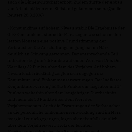
auch die Binnenwirtschaft erholt. Zudem dürfte der Abbau
von Arbeitsplätzen zum Stillstand gekommen sein. (Quelle:
Reuters 28.3.2006)
• Konsumklima auf hohem Niveau stabil: Die Ergebnisse der
GfK-Konsumklimastudie für März zeigen wie schon in den
letzten Monaten eine positive Grundstimmung der
Verbraucher. Die Anschaffungsneigung hat im März
deutlich an Schwung gewonnen. Der entsprechende Teil-
Indikator stieg um 7,6 Punkte auf einen Wert von 19,5. Der
Wert liegt 32 Punkte über dem des Vorjahrs. Auf hohem
Niveau leicht rückläufig zeigten sich dagegen die
Konjunktur- und Einkommenserwartungen. Der Indikator
Konjunkturerwartung büßte 8 Punkte ein, liegt aber mit 14
Punkten weiterhin über dem langjährigen Durchschnitt
und mehr als 30 Punkte über dem Wert des
Vorjahresmonats. Auch die Erwartungen der Verbraucher
an die persönliche Einkommensentwicklung sind im März
marginal zurückgegangen, lagen aber ebenfalls deutlich
über dem Vorjahreswert. Trotz der leichten
Abwärtsentwicklung bei den Erwartungen an die