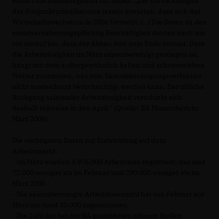
erklärt die Bundesagentur für Arbeit: „Die Entwicklungen
der Konjunkturindikatoren lassen erwarten, dass sich das
Wirtschaftswachstum in 2006 fortsetzt. […] Die Daten zu den
sozialversicherungspflichtig Beschäftigten deuten nach wie
vor darauf hin, dass der Abbau dort zum Ende kommt. Dass
die Arbeitslosigkeit im März saisonbereinigt gestiegen ist,
hängt mit dem außergewöhnlich kalten und schneereichen
Wetter zusammen, was vom Saisonbereinigungsverfahren
nicht ausreichend berücksichtigt werden kann. Der übliche
Rückgang saisonaler Arbeitslosigkeit verschiebt sich
deshalb teilweise in den April.“ (Quelle: BA Monatsbericht
März 2006)
Die wichtigsten Daten zur Entwicklung auf dem
Arbeitsmarkt:
- Im März wurden 4.976.000 Arbeitslose registriert; das sind
72.000 weniger als im Februar und 290.000 weniger als im
März 2005.
- Die saisonbereinigte Arbeitslosenzahl hat von Februar auf
März um rund 30.000 zugenommen.
- Die Zahl der bei der BA gemeldeten offenen Stellen