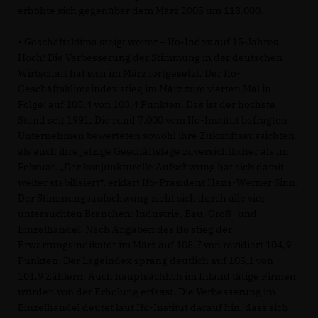
erhöhte sich gegenüber dem März 2005 um 113.000.
• Geschäftsklima steigt weiter – Ifo-Index auf 15-Jahres
Hoch: Die Verbesserung der Stimmung in der deutschen
Wirtschaft hat sich im März fortgesetzt. Der Ifo-
Geschäftsklimaindex stieg im März zum vierten Mal in
Folge: auf 105,4 von 103,4 Punkten. Das ist der höchste
Stand seit 1991. Die rund 7.000 vom Ifo-Institut befragten
Unternehmen bewerteten sowohl ihre Zukunftsaussichten
als auch ihre jetzige Geschäftslage zuversichtlicher als im
Februar. „Der konjunkturelle Aufschwung hat sich damit
weiter stabilisiert“, erklärt Ifo-Präsident Hans-Werner Sinn.
Der Stimmungsaufschwung zieht sich durch alle vier
untersuchten Branchen: Industrie, Bau, Groß- und
Einzelhandel. Nach Angaben des Ifo stieg der
Erwartungsindikator im März auf 105,7 von revidiert 104,9
Punkten. Der Lageindex sprang deutlich auf 105,1 von
101,9 Zählern. Auch hauptsächlich im Inland tätige Firmen
würden von der Erholung erfasst. Die Verbesserung im
Einzelhandel deutet laut Ifo-Institut darauf hin, dass sich