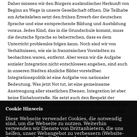
Daher müssen wir den Bürgern ausländischer Herkunft von
Beginn an Wege in unsere Gesellschaft öffnen. Die Teilhabe
am Arbeitsleben setzt den frühen Erwerb der deutschen
Sprache und eine entsprechende Bildung und Ausbildung
voraus. Jedes Kind, das in die Grundschule kommt, muss
die deutsche Sprache so beherrschen, dass es dem
Unterricht problemlos folgen kann. Noch sind wir von
Verhältnissen, wie sie in französischen Vorstädten zu
beobachten waren, entfernt. Aber wenn wir die Aufgabe
sozialer Integration nicht entschlossen angehen, sind auch
in unseren Städten ähnliche Bilder vorstellbar.
Integrationspolitik ist eine Aufgabe von nationaler
Bedeutung. Was jetzt Not tut, ist eine gemeinsame
Anstrengung aller staatlichen Ebenen. Integration ist aber
keine Einbahnstraße. Sie setzt auch den Respekt der
Zugewanderten vor unserem Land und die Bereitschaft zur
Cookie Hinweis
Integration voraus. Nun ist es dringend erforderlich, dass
sich Bund, Länder, Kommunen und gesellschaftlich
Diese Webseite verwendet Cookies, die notwendig
sind, um die Webseite zu nutzen. Weiterhin
relevante Gruppen gemeinsam auf einen Nationalen
verwenden wir Dienste von Drittanbietern, die uns
Aktionsplan Integration verpflichten. Ein solcher
helfen, unser Webangebot zu verbessern (Website-