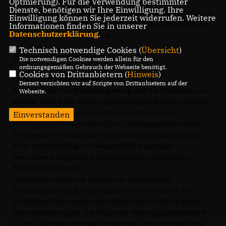
Optmierung). Für die Verwendung bestimmter
Aktionsplan sollte durch einen Integrationsgipfel
Dienste, benötigen wir Ihre Einwilligung. Ihre
vorbereitet werden und durch gemeinsame Ziele mit klarer
Einwilligung können Sie jederzeit widerrufen. Weitere
Zeitperspektive und Verantwortlichkeiten zu einheitlichen
Informationen finden Sie in unserer
Datenschutzerklärung
.
Maßnahmen geführt werden.
Technisch notwendige Cookies (
Übersicht
)
Zukunftsfähige Energiepolitik
Die notwendigen Cookies werden allein für den
ordnungsgemäßen Gebrauch der Webseite benötigt.
Cookies von Drittanbietern (
Hinweis
)
Die CDU/CSU-Bundestagsfraktion hat den
Derzeit verzichten wir auf Scripte von Drittanbietern auf der
Energiegipfel der Bundesregierung und die Diskussion zu
Webseite.
diesem Thema mit einem eigenständigen Beitrag begleitet.
In dem vom Fraktionsvorstand verabschiedeten
Einverstanden
Positionspapier unter dem Titel „Versorgungssicherheit –
Wettbewerb – Forschung“ werden strategische Elemente
einer zukunftsfähigen Energiepolitik aufgezeigt.
Der weltweit steigende Energiebedarf bei begrenzten
Energiereserven und
-ressourcen sowie die wachsende Abhängigkeit
Deutschlands von Energieimporten insbesondere aus
politischen Krisenregionen stellen unser Land vor große
Herausforderungen. Die Frage der Versorgungssicherheit
ist ein Anliegen nationaler Sicherheit. Der wirtschaftliche