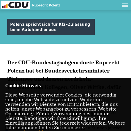
Ruprecht Polenz
Polenz spricht sich für Kfz-Zulassung
beim Autohändler aus
Der CDU-Bundestagsabgeordnete Ruprecht
Polenz hat bei Bundesverkehrsminister
Tiefensee und dessen nordrhein-
Cookie Hinweis
westfälischen Kollegen, Oliver Wittke, dafür
geworben, die Kfz-Zulassung und die
Diese Webseite verwendet Cookies, die notwendig
sind, um die Webseite zu nutzen. Weiterhin
Vergabe von Nummernschildern direkt
verwenden wir Dienste von Drittanbietern, die uns
helfen, unser Webangebot zu verbessern (Website-
durch Autohäuser durchführen zu lassen.
Optmierung). Für die Verwendung bestimmter
Dienste, benötigen wir Ihre Einwilligung. Ihre
Einwilligung können Sie jederzeit widerrufen. Weitere
Informationen finden Sie in unserer
Polenz: „Ein solches Verfahren erspart den Kunden jährlich