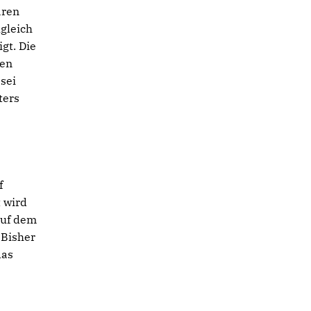
aren
gleich
gt. Die
den
sei
ters
f
 wird
auf dem
 Bisher
das