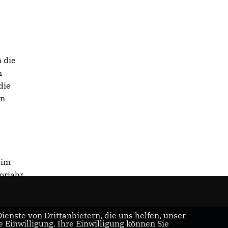
 die
m
die
en
 im
orjahr.
enste von Drittanbietern, die uns helfen, unser
Einwilligung. Ihre Einwilligung können Sie