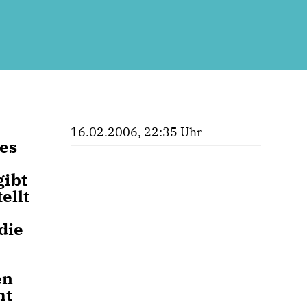
16.02.2006, 22:35 Uhr
des
gibt
ellt
die
en
ht