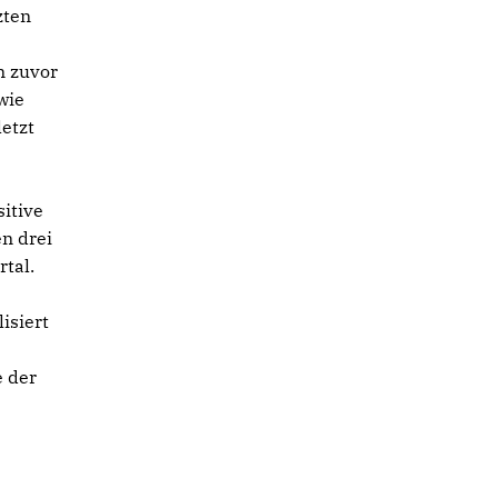
zten
n zuvor
wie
letzt
sitive
en drei
tal.
isiert
 der