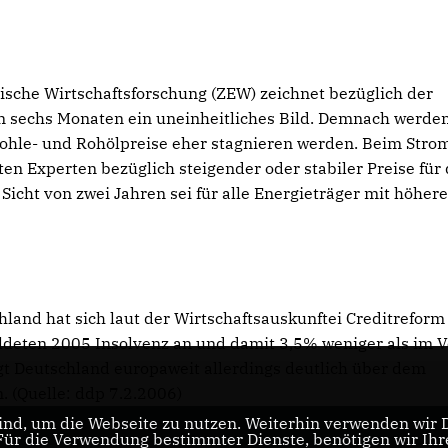
sche Wirtschaftsforschung (ZEW) zeichnet bezüglich der
 sechs Monaten ein uneinheitliches Bild. Demnach werden
Kohle- und Rohölpreise eher stagnieren werden. Beim Stro
en Experten bezüglich steigender oder stabiler Preise für 
cht von zwei Jahren sei für alle Energieträger mit höher
land hat sich laut der Wirtschaftsauskunftei Creditreform
ldeten 2005 Insolvenz an und damit 3,5% weniger als im V
t Deutschland europaweit allerdings deutlich über dem
 (Quelle: ddp 7.2.2006)
nd, um die Webseite zu nutzen. Weiterhin verwenden wir Di
r die Verwendung bestimmter Dienste, benötigen wir Ihre 