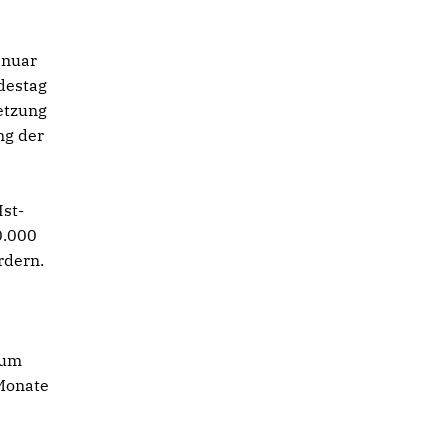
anuar
destag
etzung
ng der
st-
0.000
rdern.
tum
 Monate