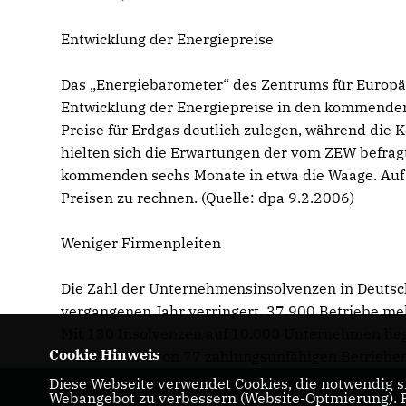
Entwicklung der Energiepreise
Das „Energiebarometer“ des Zentrums für Europäi
Entwicklung der Energiepreise in den kommenden
Preise für Erdgas deutlich zulegen, während die 
hielten sich die Erwartungen der vom ZEW befragt
kommenden sechs Monate in etwa die Waage. Auf Si
Preisen zu rechnen. (Quelle: dpa 9.2.2006)
Weniger Firmenpleiten
Die Zahl der Unternehmensinsolvenzen in Deutsch
vergangenen Jahr verringert. 37.900 Betriebe me
Mit 130 Insolvenzen auf 10.000 Unternehmen lieg
Cookie Hinweis
Durchschnitt von 77 zahlungsunfähigen Betrieben.
Diese Webseite verwendet Cookies, die notwendig si
Webangebot zu verbessern (Website-Optmierung). Fü
Ruprecht Polenz