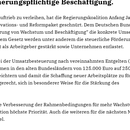
erungspflichtige Beschäftigung.
rieb zu verleihen, hat die Regierungskoalition Anfang J
novations- und Reformpaket geschnürt. Dem Deutschen Bun
rderung von Wachstum und Beschäftigung“ die konkrete Ums
 dem Gesetz werden unter anderem die steuerliche Förderu
 als Arbeitgeber gestärkt sowie Unternehmen entlastet.
i der Umsatzbesteuerung nach vereinnahmten Entgelten (I
hmen in den alten Bundesländern von 125.000 Euro auf 25
leichtern und damit die Schaffung neuer Arbeitsplätze zu fö
recht, sich in besonderer Weise für die Stärkung des
bte Verbesserung der Rahmenbedingungen für mehr Wachs
tion höchste Priorität. Auch die weiteren für die nächsten
l.