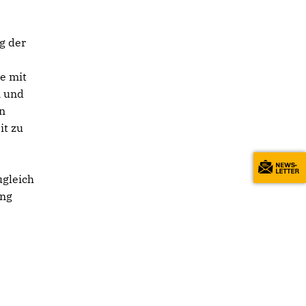
g der
e mit
n und
en
it zu
ugleich
ung