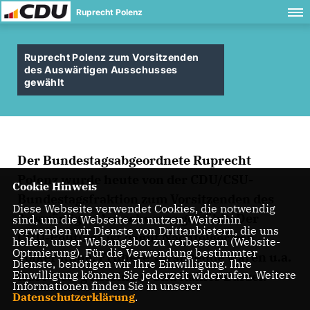
Ruprecht Polenz
Ruprecht Polenz zum Vorsitzenden
des Auswärtigen Ausschusses
gewählt
Der Bundestagsabgeordnete Ruprecht
Polenz wurde heute von der CDU/CSU-
Cookie Hinweis
Bundestagsfraktion zum Vorsitzenden des
Diese Webseite verwendet Cookies, die notwendig
Auswärtigen Ausschusses gewählt. Der
sind, um die Webseite zu nutzen. Weiterhin
verwenden wir Dienste von Drittanbietern, die uns
CDU-Politiker ist damit Nachfolger von
helfen, unser Webangebot zu verbessern (Website-
Optmierung). Für die Verwendung bestimmter
Volker Rühe. Frühere Vorsitzende waren u.a.
Dienste, benötigen wir Ihre Einwilligung. Ihre
Einwilligung können Sie jederzeit widerrufen. Weitere
Kurt-Georg Kiesinger und Rainer Barzel.
Informationen finden Sie in unserer
Datenschutzerklärung
.