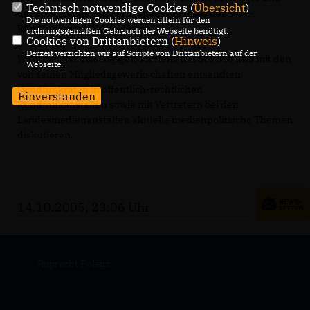
Technisch notwendige Cookies (
Übersicht
)
der Vorsitzende des Fernsehausschusses des SWR-
Die notwendigen Cookies werden allein für den
Rundfunkrates, Volker Stich.
ordnungsgemäßen Gebrauch der Webseite benötigt.
Cookies von Drittanbietern (
Hinweis
)
Derzeit verzichten wir auf Scripte von Drittanbietern auf der
Während des zweitägigen Treffens will der dbb und mit den
Webseite.
von seinen Mitgliedsgewerkschaften entsandten
Rundfunkräten in öffentlich-rechtlichen
Einverstanden
Rundfunkanstalten sowie mit Vertretern bei den
Landesmedienanstalten aktuelle medienpolitische Themen
diskutieren.
14.10.2005, 23:06 Uhr
Ruprecht Polenz