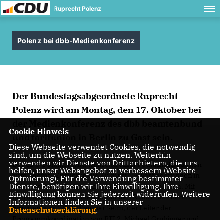
Ruprecht Polenz
Polenz bei dbb-Medienkonferenz
Der Bundestagsabgeordnete Ruprecht
Polenz wird am Montag, den 17. Oktober bei
der Medienkonferenz des dbb beamtenbund
Cookie Hinweis
und tarifunion in Berlin zu Gast sein.
Diese Webseite verwendet Cookies, die notwendig
sind, um die Webseite zu nutzen. Weiterhin
verwenden wir Dienste von Drittanbietern, die uns
Der CDU-Politiker wird während einer Podiumsdiskussion
helfen, unser Webangebot zu verbessern (Website-
zum Thema „Zurück in die Zukunft … – Veränderungen in
Optmierung). Für die Verwendung bestimmter
Dienste, benötigen wir Ihre Einwilligung. Ihre
der deutschen Medienlandschaft“ Stellung nehmen. Mit
Einwilligung können Sie jederzeit widerrufen. Weitere
ihm diskutieren die Intendantin den Rundfunks Berlin-
Informationen finden Sie in unserer
Brandenburg (RBB), Dagmar Reim, der Leiter der
Datenschutzerklärung
.
Programmkoordination von RTL2, Michael Grubinger und