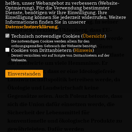
helfen, unser Webangebot zu verbessern (Website-
Rickfelder, Vorsitzender der Ortsunion
Optmierung). Für die Verwendung bestimmter
Dienste, benötigen wir Ihre Einwilligung. Ihre
Handorf, von einer „Bauernbefreiung“
Einwilligung können Sie jederzeit widerrufen. Weitere
durch die neue Landesregierung. In seiner
Informationen finden Sie in unserer
Datenschutzerklärung
.
Ansprache erklärte Uhlenberg, dass EU-
Technisch notwendige Cookies (
Übersicht
)
Recht künftig nur noch 1:1 umgesetzt werde
Die notwendigen Cookies werden allein für den
und zusätzliche Auflagen der rot-grünen
ordnungsgemäßen Gebrauch der Webseite benötigt.
Cookies von Drittanbietern (
Hinweis
)
Regierung aufgehoben würden. Dies entlaste
Derzeit verzichten wir auf Scripte von Drittanbietern auf der
Webseite.
die Landwirte um viele Hemmnisse. Er
betonte weiter, dass er eine Ideologiefreie
Einverstanden
Landwirtschaftspolitik betreiben werde, da
Ökologie und Landwirtschaft keine
Gegensätze seien. Auch Polenz betonte, dass
sich die Union dafür einsetzen werde, die
Sicherheit der Lebensmittel für
konventionelle und ökologische Produkte zu
gewährleisten. Dafür werden