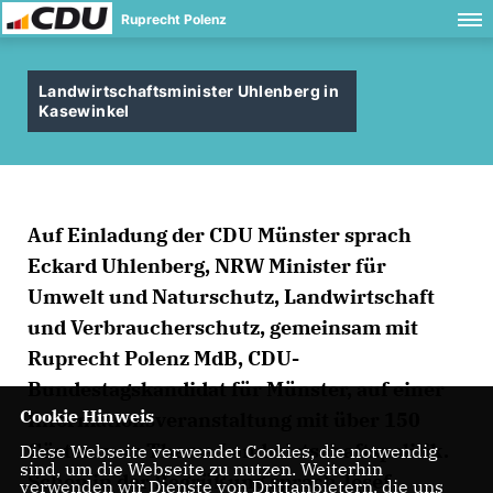
Ruprecht Polenz
Landwirtschaftsminister Uhlenberg in
Kasewinkel
Auf Einladung der CDU Münster sprach
Eckard Uhlenberg, NRW Minister für
Umwelt und Naturschutz, Landwirtschaft
und Verbraucherschutz, gemeinsam mit
Ruprecht Polenz MdB, CDU-
Bundestagskandidat für Münster, auf einer
Cookie Hinweis
Informationsveranstaltung mit über 150
Gästen zum Thema Landwirtschaftspolitik.
Diese Webseite verwendet Cookies, die notwendig
sind, um die Webseite zu nutzen. Weiterhin
Schon in der Begrüßung sprach Josef
verwenden wir Dienste von Drittanbietern, die uns