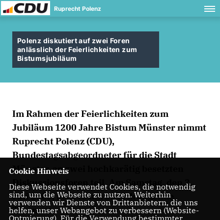
Ruprecht Polenz
Polenz diskutiert auf zwei Foren
anlässlich der Feierlichkeiten zum
Bistumsjubiläum
Im Rahmen der Feierlichkeiten zum
Jubiläum 1200 Jahre Bistum Münster nimmt
Ruprecht Polenz (CDU),
Bundestagsabgeordneter für die Stadt
Münster, an zwei hochkarätig besetzten
Cookie Hinweis
Diskussionsforen teil. Am Samstag, den 2.
Diese Webseite verwendet Cookies, die notwendig
sind, um die Webseite zu nutzen. Weiterhin
Juli 2005, geht es um zwei drängende
verwenden wir Dienste von Drittanbietern, die uns
Themen:
helfen, unser Webangebot zu verbessern (Website-
Optmierung). Für die Verwendung bestimmter