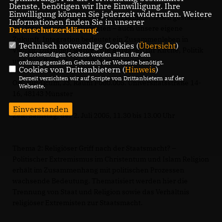
Dienste, benötigen wir Ihre Einwilligung. Ihre
Einwilligung können Sie jederzeit widerrufen. Weitere
Thema 1: Integration fördern – Zusammenleben gestalten.
Informationen finden Sie in unserer
Die Integration von Migranten – auch unsere eigene
Datenschutzerklärung
.
Zukunft. Integration bedeutet ein Zusammenleben in
Technisch notwendige Cookies (
Übersicht
)
Vielfalt. Diskutiert werden die Aufgaben für Kirche, Politik
Die notwendigen Cookies werden allein für den
und Gesellschaft, die sich daraus ergeben.
ordnungsgemäßen Gebrauch der Webseite benötigt.
Cookies von Drittanbietern (
Hinweis
)
Derzeit verzichten wir auf Scripte von Drittanbietern auf der
Ort: Juridicum, J3, Raum F080.005. Universitätsstraße 14-
Webseite.
16, 48143 Münster
Einverstanden
Zeit: Samstag, der 2. Juli 2005, 11.30 bis 13.00 Uhr
Thema 2: Religiöser Griff nach der Staatsmacht? –
Politischer Extremismus im Christentum und Islam Religion
erhält im Zusammenhang mit politischen Prozessen
wachsende Bedeutung. Thematisiert werden hier die
Trennung von Staat und Religion sowie das Verhältnis
religiöser Extremisten zur Staatsmacht.