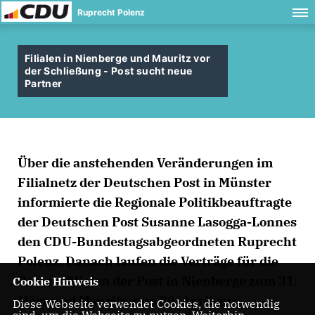
Ruprecht Polenz
Filialen in Nienberge und Mauritz vor
der Schließung - Post sucht neue
Partner
Über die anstehenden Veränderungen im
Filialnetz der Deutschen Post in Münster
informierte die Regionale Politikbeauftragte
der Deutschen Post Susanne Lasogga-Lonnes
den CDU-Bundestagsabgeordneten Ruprecht
Polenz. Danach laufen die Verträge für die
Partnerfilialen der Post in Nienberge zum 31.
Cookie Hinweis
März und Mauritz zum 30. April aus.
Diese Webseite verwendet Cookies, die notwendig