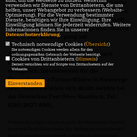
sind, um die Webseite zu nutzen. Weiterhin
Lasogga-Lonnes: „Die Deutsche Post ist sehr
verwenden wir Dienste von Drittanbietern, die uns
helfen, unser Webangebot zu verbessern (Website-
darum bemüht, neue Partner für die Filialen
Optmierung). Für die Verwendung bestimmter
zu finden, denn wir wollen auch in Zukunft
Dienste, benötigen wir Ihre Einwilligung. Ihre
Einwilligung können Sie jederzeit widerrufen. Weitere
gewährleisten, das in Nienberge und Mauritz
Informationen finden Sie in unserer
Datenschutzerklärung
.
eine ortsnahe Versorgung mit
Technisch notwendige Cookies (
Übersicht
)
Postdienstleistungen vorhanden ist.“
Die notwendigen Cookies werden allein für den
Allerdings gestalte sich die Suche nach
ordnungsgemäßen Gebrauch der Webseite benötigt.
Cookies von Drittanbietern (
Hinweis
)
neuen Partnern bisher noch nicht
Derzeit verzichten wir auf Scripte von Drittanbietern auf der
Webseite.
erfolgreich. Interessenten für die
Übernahme der Partnerfilialen in Nienberge
Einverstanden
bzw. Mauritz können sich direkt melden bei
der Deutschen Post (Herr Knobloch, Tel.:
0201/8927-890).
Polenz erkundigte sich auch nach der Situation in Sprakel,
wo durch Geschäftsaufgabe des Vertragspartners derzeit
keine Poststelle mehr besteht sondern die Versorgung