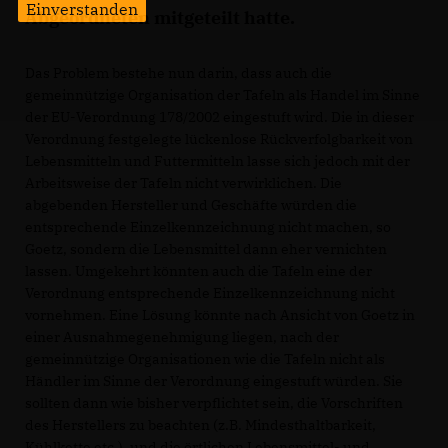
Einverstanden
Abgeordneten mitgeteilt hatte.
Das Problem bestehe nun darin, dass auch die
gemeinnützige Organisation der Tafeln als Handel im Sinne
der EU-Verordnung 178/2002 eingestuft wird. Die in dieser
Verordnung festgelegte lückenlose Rückverfolgbarkeit von
Lebensmitteln und Futtermitteln lasse sich jedoch mit der
Arbeitsweise der Tafeln nicht verwirklichen. Die
abgebenden Hersteller und Geschäfte würden die
entsprechende Einzelkennzeichnung nicht machen, so
Goetz, sondern die Lebensmittel dann eher vernichten
lassen. Umgekehrt könnten auch die Tafeln eine der
Verordnung entsprechende Einzelkennzeichnung nicht
vornehmen. Eine Lösung könnte nach Ansicht von Goetz in
einer Ausnahmegenehmigung liegen, nach der
gemeinnützige Organisationen wie die Tafeln nicht als
Händler im Sinne der Verordnung eingestuft würden. Sie
sollten dann wie bisher verpflichtet sein, die Vorschriften
des Herstellers zu beachten (z.B. Mindesthaltbarkeit,
Kühlkette etc.), und die örtlichen Lebensmittel- und