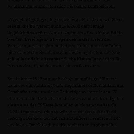
Veterinärämter müssten dies wie bisher kontrollieren.
Aber gleichgültig, sehr geehrte Frau Ministerin, wie Sie es
regeln: die EU-Verordnung 178/2002 darf gerade
angesichts von Harz IV nicht zu einem „Aus“ für die Tafeln
werden. Bereits jetzt ist wegen des Inkrafttreten der
Verordnung zum 1. Januar bei den Lieferanten der Tafeln
eine erhebliche Rechtsunsicherheit eingetreten, die eine
schnelle und unmissverständliche Klarstellung durch Ihr
Haus verlangt“, so Polenz in seinem Schreiben.
Seit Februar 1998 sammelt die gemeinnützige Münster-
Tafel e.V. einwandfreie Nahrungsmittel bei Herstellern und
Geschäften ein, um sie an Bedürftige weiterzuleiten. 78
ehrenamtliche Helfer holen die Lebensmittel ab und geben
sie an eine der 76 Verteilerstellen in Münster weiter. Ca.
7000 Personen werden so wöchentlich von dieser Tafel
versorgt. Die Zahl der Lebensmittellieferanten ist auf 144
gestiegen. Das Gros davon Hersteller und Großhändler.