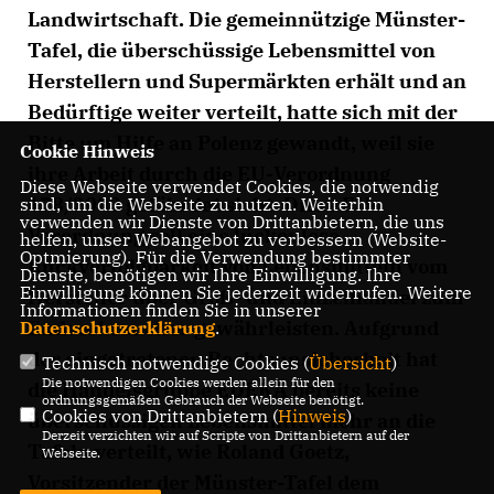
Landwirtschaft. Die gemeinnützige Münster-
Tafel, die überschüssige Lebensmittel von
Herstellern und Supermärkten erhält und an
Bedürftige weiter verteilt, hatte sich mit der
Bitte um Hilfe an Polenz gewandt, weil sie
Cookie Hinweis
ihre Arbeit durch die EU-Verordnung
Diese Webseite verwendet Cookies, die notwendig
178/2002 gefährdet sieht. Diese EU-
sind, um die Webseite zu nutzen. Weiterhin
verwenden wir Dienste von Drittanbietern, die uns
Verordnung soll eine lückenlose
helfen, unser Webangebot zu verbessern (Website-
Optmierung). Für die Verwendung bestimmter
Rückverfolgbarkeit von Lebensmitteln vom
Dienste, benötigen wir Ihre Einwilligung. Ihre
Einwilligung können Sie jederzeit widerrufen. Weitere
Hersteller über Groß- und Einzelhandel zum
Informationen finden Sie in unserer
Endverbraucher gewährleisten. Aufgrund
Datenschutzerklärung
.
der eingetretenen Rechtsunsicherheit hat
Technisch notwendige Cookies (
Übersicht
)
Die notwendigen Cookies werden allein für den
die Handelsgruppe EDEKA bereits keine
ordnungsgemäßen Gebrauch der Webseite benötigt.
Cookies von Drittanbietern (
Hinweis
)
überschüssigen Lebensmittel mehr an die
Derzeit verzichten wir auf Scripte von Drittanbietern auf der
Tafeln verteilt, wie Roland Goetz,
Webseite.
Vorsitzender der Münster-Tafel dem