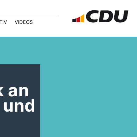
TIV
VIDEOS
k an
z und