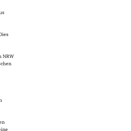
us
Dies
In NRW
schen
n
en
eine