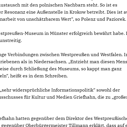
ustausch mit den polnischen Nachbarn steht. So ist es
r Resonanz eine Außenstelle in Krokow betreibt. Dies ist a
narbeit von unschätzbarem Wert“, so Polenz und Paziorek.
estpreußen-Museum in Münster erfolgreich bewährt habe. 
nstreitig.
 enge Verbindungen zwischen Westpreußen und Westfalen. 
riebenen als in Niedersachsen. „Entzieht man diesen Men
lsweise durch Schließung des Museums, so kappt man ganz
ln“, heißt es in dem Schreiben.
 „sehr widersprüchliche Informationspolitik“ sowohl der
usschusses für Kultur und Medien Griefhahn, die zu „große
iefhahn hatten gegenüber dem Direktor des Westpreußisch
gegenüber Oberbürgermeister Tillmann erklärt, dass auf 