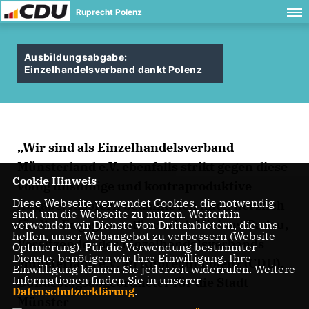
Ruprecht Polenz
Ausbildungsabgabe:
Einzelhandelsverband dankt Polenz
Wir sind als Einzelhandelsverband
Münsterland e.V. ebenfalls strikt gegen diese
Cookie Hinweis
völlig unsinnige und kontraproduktive
Diese Webseite verwendet Cookies, die notwendig
Abgabe. Insofern bedanke ich mich herzlich
sind, um die Webseite zu nutzen. Weiterhin
für Ihr Engagement“ schrieb Michael Radau,
verwenden wir Dienste von Drittanbietern, die uns
helfen, unser Webangebot zu verbessern (Website-
Vorsitzender des Einzelhandelsverbands
Optmierung). Für die Verwendung bestimmter
Dienste, benötigen wir Ihre Einwilligung. Ihre
Münsterland e.V. an Ruprecht Polenz (CDU),
Einwilligung können Sie jederzeit widerrufen. Weitere
Informationen finden Sie in unserer
Bundestagsabgeordneter für die Stadt
Datenschutzerklärung
.
Münster