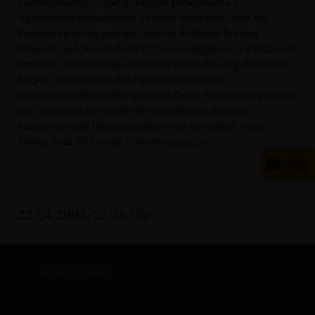
Flächenmodells: "Ziel ist es eine gemeinsame EU-
Agrarpolitik einzuführen. Es kann nicht sein, dass die
Bundesregierung national höhere Auflagen für den
Umwelt- und Naturschutz ("Cross-Compliance") als EU-weit
vorsieht." Polenz zeigte Verständnis für die vorgebrachten
Sorgen, da vor allem das Münsterland durch
landwirtschaftliche Betriebe und deren Produktion geprägt
ist: "Ziel muss es sein für die betroffenen Betriebe
entsprechende Übergangsfristen zu erreichen", sagte
Polenz dem WLV seine Unterstützung zu.
22.04.2004, 21:46 Uhr
Ruprecht Polenz