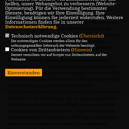
landwirtschaftlichen Kreisverbandes Münster, kritisierte
helfen, unser Webangebot zu verbessern (Website-
Optmierung). Für die Verwendung bestimmter
insbesondere den frühen Zeitpunkt für den Beginn der
Dienste, benötigen wir Ihre Einwilligung. Ihre
Abschmelzung der bislang produktionsbezogenen Prämien
Einwilligung können Sie jederzeit widerrufen. Weitere
Informationen finden Sie in unserer
zugunsten eines Flächenprämienmodells: "Wir halten den
Datenschutzerklärung
.
geplanten Beginn für das Jahr 2007 für viel zu früh um
Anpassungsprozesse der landwirtschaftlichen Betriebe in
Technisch notwendige Cookies (
Übersicht
)
genügendem Maße voranzutreiben", verdeutlichte
Die notwendigen Cookies werden allein für den
ordnungsgemäßen Gebrauch der Webseite benötigt.
Buddenbäumer die Problematik. "Als Folge zu geringer
Cookies von Drittanbietern (
Hinweis
)
Übergangszeiten sehen wir insbesondere das für
Derzeit verzichten wir auf Scripte von Drittanbietern auf der
Webseite.
Deutschland noch unbekannte Höfesterben und eine
Abwanderung der Landwirte nach Osten", konkretisierte
Einverstanden
Heinz-Georg Hartmann, stellvertretender Vorsitzender des
landwirtschaftlichen Kreisverbandes, die Gefahren beim zu
raschen Übergang zwischen beiden Modellen.
Buddenbäumer verdeutlichte darüber hinaus insbesondere
die Situation der Milchbauern, die vor allem aufgrund der
Wettbewerbssituation mit den Billigdiscountern, auf die
Betriebsprämie angewiesen seien. Wilhelm Gerdemann,
stellvertretender Vorsitzender des CDU Agrarausschusses,
verwies auf eine weitere Problematik des geplanten