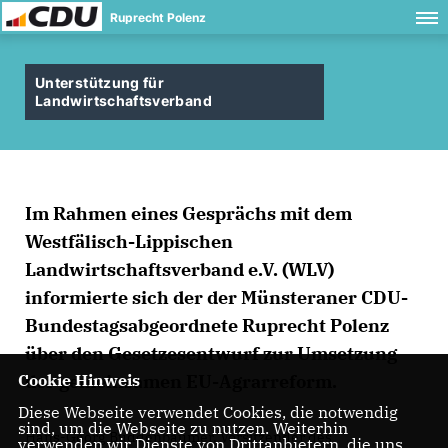
Ruprecht Polenz
Unterstützung für
Landwirtschaftsverband
Im Rahmen eines Gesprächs mit dem
Westfälisch-Lippischen
Landwirtschaftsverband e.V. (WLV)
informierte sich der der Münsteraner CDU-
Bundestagsabgeordnete Ruprecht Polenz
über den Gesetzesentwurf zur Umsetzung
der gemeinsamen EU-Agrarreform.
Cookie Hinweis
Diese Webseite verwendet Cookies, die notwendig
sind, um die Webseite zu nutzen. Weiterhin
Hans-Georg Buddenbäumer, Vorsitzender des
verwenden wir Dienste von Drittanbietern, die uns