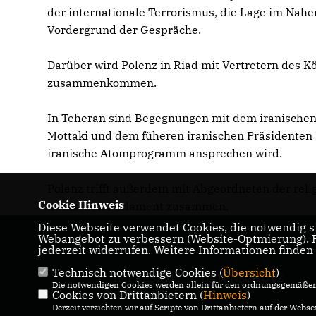
der internationale Terrorismus, die Lage im Nah
Vordergrund der Gespräche.
Darüber wird Polenz in Riad mit Vertretern des 
zusammenkommen.
In Teheran sind Begegnungen mit dem iranischen
Mottaki und dem füheren iranischen Präsidenten
iranische Atomprogramm ansprechen wird.
Polenz trifft außerdem mit Abgeordneten der rel
Cookie Hinweis
iranischen Parlament zusammen.
Diese Webseite verwendet Cookies, die notwendig si
Webangebot zu verbessern (Website-Optmierung). Fü
Ruprecht Polenz
jederzeit widerrufen. Weitere Informationen finden
Technisch notwendige Cookies (
Übersicht
)
IMPRESSUM
DATENSCHUTZ
Die notwendigen Cookies werden allein für den ordnungsgemäßen 
Cookies von Drittanbietern (
KONTAKT
Hinweis
)
Derzeit verzichten wir auf Scripte von Drittanbietern auf der Websei