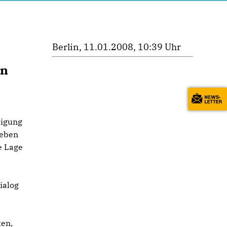
Berlin, 11.01.2008, 10:39 Uhr
in
digung
neben
e Lage
ialog
ten,