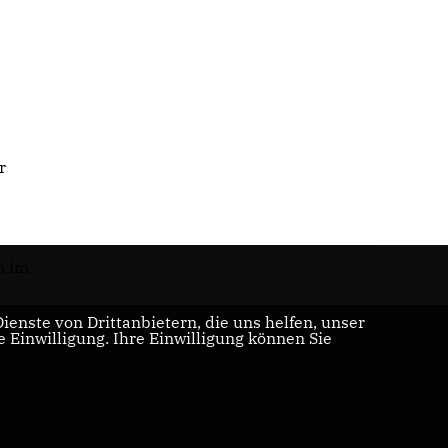
r
n im
enste von Drittanbietern, die uns helfen, unser
Einwilligung. Ihre Einwilligung können Sie