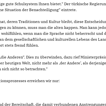
ge gute Schulsystem Ihnen bietet.“ Der türkische Regieru
ne Situation der Benachteiligung“ eintrete.
at, deren Traditionen und Kultur bleibt, diese Entscheidu
agen zu können, muss man die alten kappen. Man kann jedo
 wohlfühlen, wenn man die Sprache nicht beherrscht und 
n dem gesellschaftlichen und kulturellen Lebens des Land
rt stets fremd fühlen.
 „die Anderen“. Dies zu überwinden, dazu rief Ministerpräsi
er heutigen Welt, nicht mehr als ‚der Andere’, als derjenige
 sich nicht so betrachten.“
ationsprozesses erreichen wir nur:
und der Bereitschaft, die damit verbundenen Anstrengunge