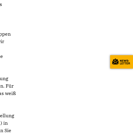
s
uppen
ir
ie
rung
n. Für
as weiß
tellung
) in
nn Sie