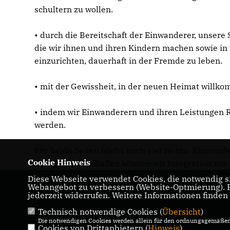
schultern zu wollen.
• durch die Bereitschaft der Einwanderer, unser
die wir ihnen und ihren Kindern machen sowie i
einzurichten, dauerhaft in der Fremde zu leben.
• mit der Gewissheit, in der neuen Heimat will
• indem wir Einwanderern und ihren Leistungen 
werden.
Für beide Seiten bleibt noch viel zu tun. Einwan
Cookie Hinweis
Bringschuld. Schaffen können wir Integration nur 
Diese Webseite verwendet Cookies, die notwendig si
Webangebot zu verbessern (Website-Optmierung). Fü
Ruprecht Polenz
jederzeit widerrufen. Weitere Informationen finden
Technisch notwendige Cookies (
Übersicht
)
IMPRESSUM
DATENSCHUTZ
Die notwendigen Cookies werden allein für den ordnungsgemäßen 
Cookies von Drittanbietern (
KONTAKT
Hinweis
)