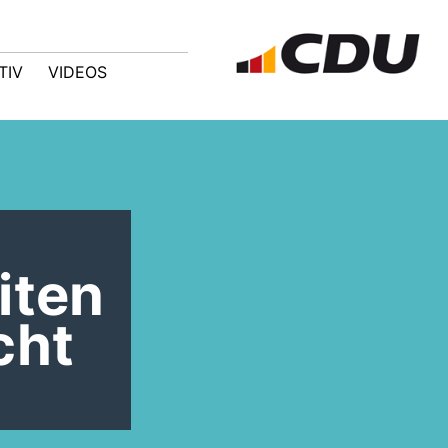
TIV
VIDEOS
iten
cht