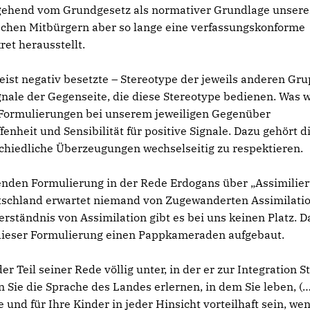
sgehend vom Grundgesetz als normativer Grundlage unsere
hen Mitbürgern aber so lange eine verfassungskonforme
ret herausstellt.
st negativ besetzte – Stereotype der jeweils anderen Gr
nale der Gegenseite, die diese Stereotype bedienen. Was w
ie Formulierungen bei unserem jeweiligen Gegenüber
heit und Sensibilität für positive Signale. Dazu gehört d
chiedliche Überzeugungen wechselseitig zu respektieren.
senden Formulierung in der Rede Erdogans über „Assimilie
utschland erwartet niemand von Zugewanderten Assimilatio
ständnis von Assimilation gibt es bei uns keinen Platz. D
t dieser Formulierung einen Pappkameraden aufgebaut.
 Teil seiner Rede völlig unter, in der er zur Integration S
 Sie die Sprache des Landes erlernen, in dem Sie leben, (…
e und für Ihre Kinder in jeder Hinsicht vorteilhaft sein, we