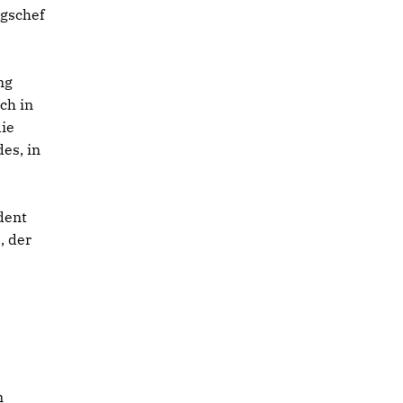
ngschef
ng
ch in
die
es, in
dent
, der
n