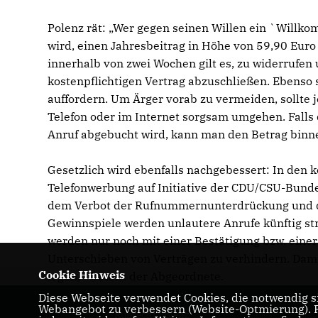
Polenz rät: „Wer gegen seinen Willen ein `Willk
wird, einen Jahresbeitrag in Höhe von 59,90 Euro z
innerhalb von zwei Wochen gilt es, zu widerrufen
kostenpflichtigen Vertrag abzuschließen. Ebenso 
auffordern. Um Ärger vorab zu vermeiden, sollte
Telefon oder im Internet sorgsam umgehen. Falls
Anruf abgebucht wird, kann man den Betrag binn
Gesetzlich wird ebenfalls nachgebessert: In de
Telefonwerbung auf Initiative der CDU/CSU-Bundes
dem Verbot der Rufnummernunterdrückung und der
Gewinnspiele werden unlautere Anrufe künftig s
werden nur noch mit einer Bestätigung bzw. eine
Unterschieben von Verträgen zu verhindern. Dam
Cookie Hinweis
legen, “ betont der Abgeordnete.
Diese Webseite verwendet Cookies, die notwendig si
Webangebot zu verbessern (Website-Optmierung). Fü
Ruprecht Polenz