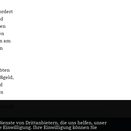
ordert
nd
nen
en
en am
en
ubten
ßgeld,
nd
en
ndwerk
enste von Drittanbietern, die uns helfen, unser
Einwilligung. Ihre Einwilligung können Sie