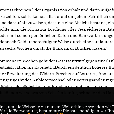
ommensschreiben´ der Organisation erhält und darin aufgef
u zahlen, sollte keinesfalls darauf eingehen. Schriftlich u
 und darauf hinzuweisen, dass nie eine Absicht bestand, ei
sollte man die Firma zur Löschung aller gespeicherten Dat
 jeder mit seinen persönlichen Daten und Bankverbindung
 dennoch Geld unberechtigter Weise durch einen unlauter
en sechs Wochen durch die Bank zurückbuchen lassen.“
n kommenden Wochen geht der Gesetzentwurf gegen unerla
tagsfraktion ins Kabinett. „Durch ein deutlich höheres Bu
 Erweiterung des Widerrufsrechts auf Lotterie-, Abo- u
trenger geahndet. Anbieterwechsel oder Vertragsänderung
r Widerrufsmöglichkeit des Kunden erlaubt sein, um ein
it können wir schwarzen Schafen künftig schneller das Ha
nd, um die Webseite zu nutzen. Weiterhin verwenden wir Di
r die Verwendung bestimmter Dienste, benötigen wir Ihre 