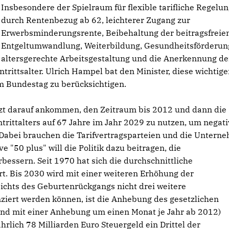
Insbesondere der Spielraum für flexible tarifliche Regelu
durch Rentenbezug ab 62, leichterer Zugang zur
Erwerbsminderungsrente, Beibehaltung der beitragsfreie
Entgeltumwandlung, Weiterbildung, Gesundheitsförderun
altersgerechte Arbeitsgestaltung und die Anerkennung de
trittsalter. Ulrich Hampel bat den Minister, diese wichtig
m Bundestag zu berücksichtigen.
etzt darauf ankommen, den Zeitraum bis 2012 und dann die
rittalters auf 67 Jahre im Jahr 2029 zu nutzen, um negat
 Dabei brauchen die Tarifvertragsparteien und die Untern
e "50 plus" will die Politik dazu beitragen, die
essern. Seit 1970 hat sich die durchschnittliche
t. Bis 2030 wird mit einer weiteren Erhöhung der
chts des Geburtenrückgangs nicht drei weitere
ziert werden können, ist die Anhebung des gesetzlichen
nend mit einer Anhebung um einen Monat je Jahr ab 2012)
rlich 78 Milliarden Euro Steuergeld ein Drittel der