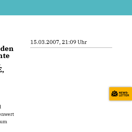
15.03.2007, 21:09 Uhr
 den
nte
n
E,
d
enwert
 zum