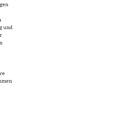
ngen
n
g und
r
en
ive
ehmen