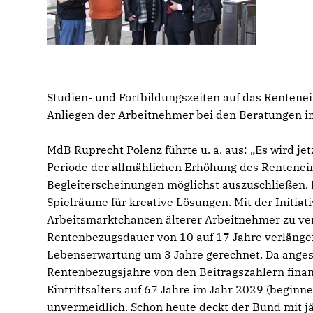
Studien- und Fortbildungszeiten auf das Rentenein
Anliegen der Arbeitnehmer bei den Beratungen i
MdB Ruprecht Polenz führte u. a. aus: „Es wird j
Periode der allmählichen Erhöhung des Renteneint
Begleiterscheinungen möglichst auszuschließen.
Spielräume für kreative Lösungen. Mit der Initiativ
Arbeitsmarktchancen älterer Arbeitnehmer zu verb
Rentenbezugsdauer von 10 auf 17 Jahre verlänger
Lebenserwartung um 3 Jahre gerechnet. Da angesi
Rentenbezugsjahre von den Beitragszahlern finan
Eintrittsalters auf 67 Jahre im Jahr 2029 (begin
unvermeidlich. Schon heute deckt der Bund mit jäh