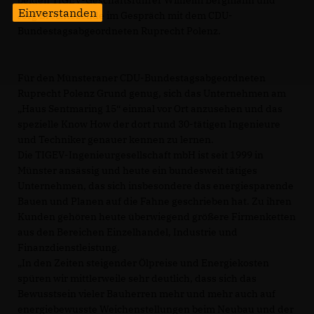
beiden TIGEV-Geschäftsführer Wilhelm Bergmann und
Einverstanden
Jörg Brechtezende im Gespräch mit dem CDU-
Bundestagsabgeordneten Ruprecht Polenz.
Für den Münsteraner CDU-Bundestagsabgeordneten
Ruprecht Polenz Grund genug, sich das Unternehmen am
Haus Sentmaring 15“ einmal vor Ort anzusehen und das
spezielle Know How der dort rund 30-tätigen Ingenieure
und Techniker genauer kennen zu lernen.
Die TIGEV-Ingenieurgesellschaft mbH ist seit 1999 in
Münster ansässig und heute ein bundesweit tätiges
Unternehmen, das sich insbesondere das energiesparende
Bauen und Planen auf die Fahne geschrieben hat. Zu ihren
Kunden gehören heute überwiegend größere Firmenketten
aus den Bereichen Einzelhandel, Industrie und
Finanzdienstleistung.
In den Zeiten steigender Ölpreise und Energiekosten
spüren wir mittlerweile sehr deutlich, dass sich das
Bewusstsein vieler Bauherren mehr und mehr auch auf
energiebewusste Weichenstellungen beim Neubau und der