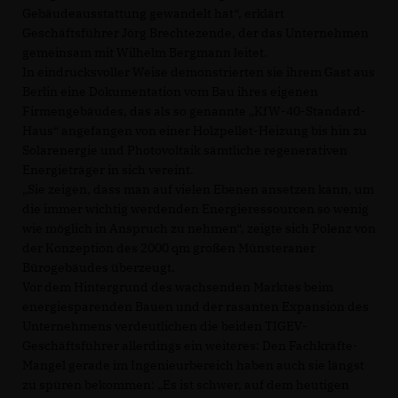
Gebäudeausstattung gewandelt hat“, erklärt
Geschäftsführer Jörg Brechtezende, der das Unternehmen
gemeinsam mit Wilhelm Bergmann leitet.
In eindrucksvoller Weise demonstrierten sie ihrem Gast aus
Berlin eine Dokumentation vom Bau ihres eigenen
Firmengebäudes, das als so genannte „KfW-40-Standard-
Haus“ angefangen von einer Holzpellet-Heizung bis hin zu
Solarenergie und Photovoltaik sämtliche regenerativen
Energieträger in sich vereint.
Sie zeigen, dass man auf vielen Ebenen ansetzen kann, um
die immer wichtig werdenden Energieressourcen so wenig
wie möglich in Anspruch zu nehmen“, zeigte sich Polenz von
der Konzeption des 2000 qm großen Münsteraner
Bürogebäudes überzeugt.
Vor dem Hintergrund des wachsenden Marktes beim
energiesparenden Bauen und der rasanten Expansion des
Unternehmens verdeutlichen die beiden TIGEV-
Geschäftsführer allerdings ein weiteres: Den Fachkräfte-
Mangel gerade im Ingenieurbereich haben auch sie längst
zu spüren bekommen: „Es ist schwer, auf dem heutigen