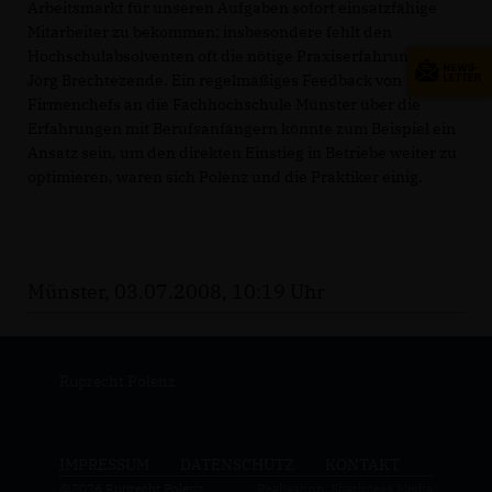
Arbeitsmarkt für unseren Aufgaben sofort einsatzfähige
Mitarbeiter zu bekommen; insbesondere fehlt den
Hochschulabsolventen oft die nötige Praxiserfahrung“, so
Jörg Brechtezende. Ein regelmäßiges Feedback von
Firmenchefs an die Fachhochschule Münster über die
Erfahrungen mit Berufsanfängern könnte zum Beispiel ein
Ansatz sein, um den direkten Einstieg in Betriebe weiter zu
optimieren, waren sich Polenz und die Praktiker einig.
Münster, 03.07.2008, 10:19 Uhr
Ruprecht Polenz
IMPRESSUM
DATENSCHUTZ
KONTAKT
@2026 Ruprecht Polenz
Realisation: Sharkness Media