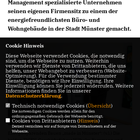
Management spezialisierte Unternehmen
seinen eigenen Firmensitz zu einem der
energiefreundlichsten Büro- und
Wohngebäude in der Stadt Münster gemacht.
Cookie Hinweis
Diese Webseite verwendet Cookies, die notwendig
sind, um die Webseite zu nutzen. Weiterhin
verwenden wir Dienste von Drittanbietern, die uns
helfen, unser Webangebot zu verbessern (Website-
Optmierung). Für die Verwendung bestimmter
Dienste, benötigen wir Ihre Einwilligung. Ihre
Einwilligung können Sie jederzeit widerrufen. Weitere
Informationen finden Sie in unserer
Datenschutzerklärung
.
Technisch notwendige Cookies (
Übersicht
)
Die notwendigen Cookies werden allein für den
ordnungsgemäßen Gebrauch der Webseite benötigt.
Cookies von Drittanbietern (
Hinweis
)
Derzeit verzichten wir auf Scripte von Drittanbietern auf der
Webseite.
Energiesparenden Bauen „made in Münster“: (v.l.) Die