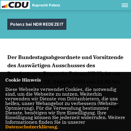
Ruprecht Polenz
Polenz bei NDR REDEZEIT
Der Bundestagsabgeordnete und Vorsitzende
des Auswärtigen Ausschusses des
Bundestages, Ruprecht Polenz (CDU), ist am
Cookie Hinweis
Dienstag, den 12. August 2008 von 21.05 bis
Diese Webseite verwendet Cookies, die notwendig
22.00 Uhr in der Radiosendung REDEZEIT
sind, um die Webseite zu nutzen. Weiterhin
im NDR Info zu Gast. Polenz stellt sich
verwenden wir Dienste von Drittanbietern, die uns
helfen, unser Webangebot zu verbessern (Website-
Fragen zum Thema: „Kaukasuskonflik: Was
Optmierung). Für die Verwendung bestimmter
Dienste, benötigen wir Ihre Einwilligung. Ihre
kann der Westen tun?
Einwilligung können Sie jederzeit widerrufen. Weitere
Informationen finden Sie in unserer
Datenschutzerklärung
.
Teilnehmen werden ebenfalls Dr. Uwe Thalbach von der