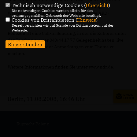
Technisch notwendige Cookies (
Übersicht
)
Forschungsgruppe Russland/GUS der Stiftung
Die notwendigen Cookies werden allein für den
Wissenschaft und Politik und der ehemalige ARD-
ordnungsgemäßen Gebrauch der Webseite benötigt.
Cookies von Drittanbietern (
Hinweis
)
Korrespondent Hermann Krause.
Derzeit verzichten wir auf Scripte von Drittanbietern auf der
Webseite.
Redezeit ist eine Call-In Sendung, in der die Zuhörer unter
der Telefonnummer 040/44 17 77 Gelegenheit haben, live
Einverstanden
Fragen zu stellen oder Anmerkungen zum Thema zu
machen.
Weitere Informationen finden Sie unter www.ndr.de.
Berlin, 11.08.2008, 16:46 Uhr
Ruprecht Polenz