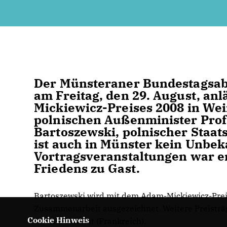
Der Münsteraner Bundestagsab
am Freitag, den 29. August, an
Mickiewicz-Preises 2008 in Wei
polnischen Außenminister Prof
Bartoszewski, polnischer Staats
ist auch in Münster kein Unbe
Vortragsveranstaltungen war er
Friedens zu Gast.
Bartoszewski wird mit dem Adam-Mickiewicz-Preis
Zusammenarbeit ausgezeichnet. Weitere Preisträge
Cookie Hinweis
Jerome Vaillant (Frankreich).