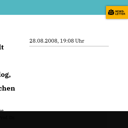
28.08.2008, 19:08 Uhr
lt
log,
schen
he
of. Dr.