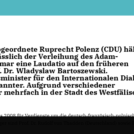
geordnete Ruprecht Polenz (CDU) hä
lässlich der Verleihung des Adam-
mar eine Laudatio auf den früheren
. Dr. Wladyslaw Bartoszewski.
minister für den Internationalen Dia
kannter. Aufgrund verschiedener
 mehrfach in der Stadt des Westfäli
 2008 für Verdienste um die deutsch-französisch-polnisc
r sind Prof. Dr. Rudolf von Thadden (Deutschland) sowie Pr