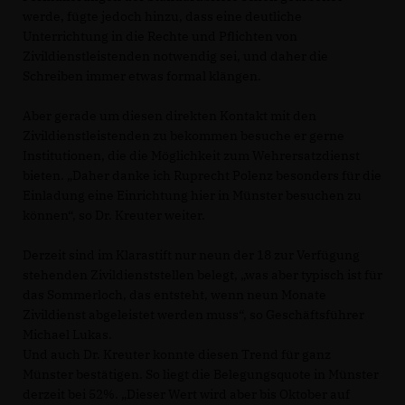
werde, fügte jedoch hinzu, dass eine deutliche
Unterrichtung in die Rechte und Pflichten von
Zivildienstleistenden notwendig sei, und daher die
Schreiben immer etwas formal klängen.
Aber gerade um diesen direkten Kontakt mit den
Zivildienstleistenden zu bekommen besuche er gerne
Institutionen, die die Möglichkeit zum Wehrersatzdienst
bieten. „Daher danke ich Ruprecht Polenz besonders für die
Einladung eine Einrichtung hier in Münster besuchen zu
können“, so Dr. Kreuter weiter.
Derzeit sind im Klarastift nur neun der 18 zur Verfügung
stehenden Zivildienststellen belegt, „was aber typisch ist für
das Sommerloch, das entsteht, wenn neun Monate
Zivildienst abgeleistet werden muss“, so Geschäftsführer
Michael Lukas.
Und auch Dr. Kreuter konnte diesen Trend für ganz
Münster bestätigen. So liegt die Belegungsquote in Münster
derzeit bei 52%. „Dieser Wert wird aber bis Oktober auf