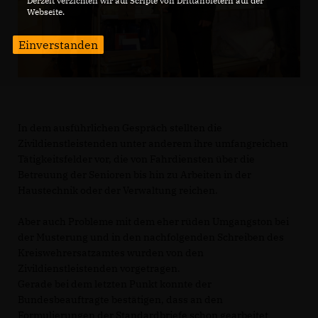
Derzeit verzichten wir auf Scripte von Drittanbietern auf der
Webseite.
Einverstanden
In dem ausführlichen Gespräch stellten die
Zivildienstleistenden unter anderem ihre umfangreichen
Tätigkeitsfelder vor, die von Fahrdiensten über die
Betreuung der Senioren bis hin zu Arbeiten in der
Haustechnik oder der Verwaltung reichen.
Aber auch Probleme mit dem eher rüden Umgangston bei
der Musterung und in den nachfolgenden Schreiben des
Kreiswehrersatzamtes wurden von den
Zivildienstleistenden vorgetragen.
Gerade bei dem letzten Punkt konnte der
Bundesbeauftragte bestätigen, dass an den
Formulierungen der Standardbriefe schon gearbeitet