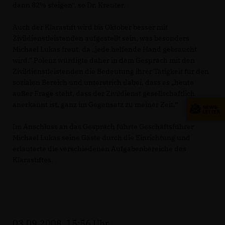
dann 82% steigen“, so Dr. Kreuter.
Auch der Klarastift wird bis Oktober besser mit
Zivildienstleistenden aufgestellt sein, was besonders
Michael Lukas freut, da „jede helfende Hand gebraucht
wird." Polenz würdigte daher in dem Gespräch mit den
Zivildienstleistenden die Bedeutung ihrer Tätigkeit für den
sozialen Bereich und unterstrich dabei, dass es „heute
außer Frage steht, dass der Zivildienst gesellschaftlich
anerkannt ist, ganz im Gegensatz zu meiner Zeit.“
Im Anschluss an das Gespräch führte Geschäftsführer
Michael Lukas seine Gäste durch die Einrichtung und
erläuterte die verschiedenen Aufgabenbereiche des
Klarastiftes.
03.09.2008, 15:56 Uhr