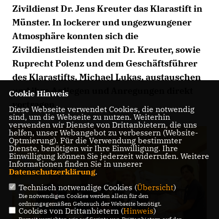
Zivildienst Dr. Jens Kreuter das Klarastift in
Münster. In lockerer und ungezwungener
Atmosphäre konnten sich die
Zivildienstleistenden mit Dr. Kreuter, sowie
Ruprecht Polenz und dem Geschäftsführer
des Klarastifts, Michael Lukas, austauschen
und ihre Anliegen und Anregungen direkt
Cookie Hinweis
vortragen.
Diese Webseite verwendet Cookies, die notwendig
sind, um die Webseite zu nutzen. Weiterhin
verwenden wir Dienste von Drittanbietern, die uns
helfen, unser Webangebot zu verbessern (Website-
Optmierung). Für die Verwendung bestimmter
Dienste, benötigen wir Ihre Einwilligung. Ihre
Einwilligung können Sie jederzeit widerrufen. Weitere
Informationen finden Sie in unserer
Datenschutzerklärung
.
Technisch notwendige Cookies (
Übersicht
)
Die notwendigen Cookies werden allein für den
ordnungsgemäßen Gebrauch der Webseite benötigt.
Cookies von Drittanbietern (
Hinweis
)