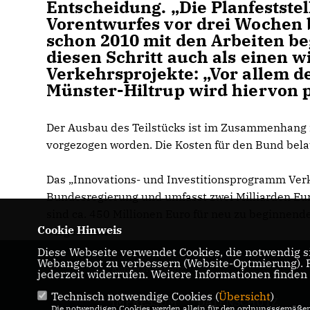
Entscheidung. „Die Planfestste
Vorentwurfes vor drei Wochen b
schon 2010 mit den Arbeiten b
diesen Schritt auch als einen 
Verkehrsprojekte: „Vor allem 
Münster-Hiltrup wird hiervon p
Der Ausbau des Teilstücks ist im Zusammenhang
vorgezogen worden. Die Kosten für den Bund belau
Das „Innovations- und Investitionsprogramm Verk
Bundesregierung und umfasst zwei Milliarden Eur
sind ca. 450 Millionen Euro für neu zu beginne
Cookie Hinweis
vorgesehen.
Diese Webseite verwendet Cookies, die notwendig si
Webangebot zu verbessern (Website-Optmierung). Fü
Ruprecht Polenz
jederzeit widerrufen. Weitere Informationen finden
Technisch notwendige Cookies (
Übersicht
)
IMPRESSUM
DATENSCHUTZ
Die notwendigen Cookies werden allein für den ordnungsgemäßen 