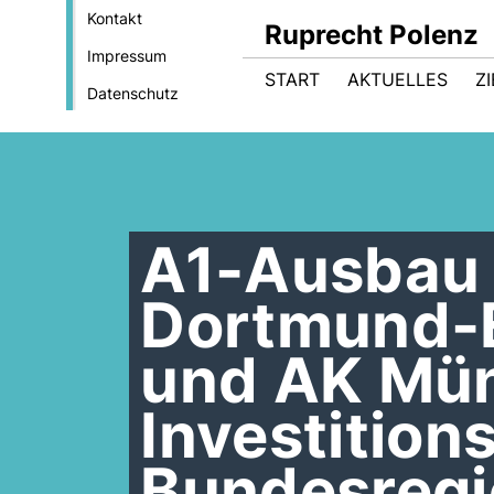
Kontakt
Ruprecht Polenz
Impressum
START
AKTUELLES
Z
Datenschutz
A1-Ausbau
Dortmund-
und AK Mün
Investitio
Bundesregi