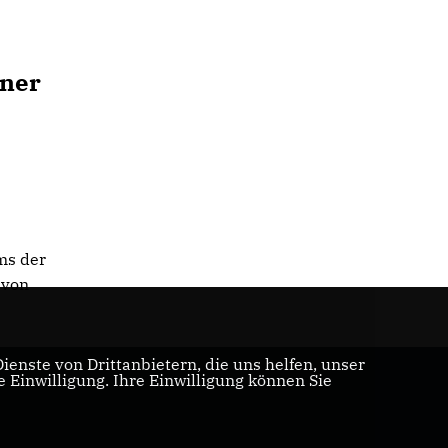
aner
ms der
avon
enste von Drittanbietern, die uns helfen, unser
Einwilligung. Ihre Einwilligung können Sie