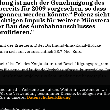
llung ist nach der Genehmigung des
ereits für 2009 vorgesehen, so dass
egonnen werden könnte.“ Polenz sieht
wichtigen Impuls für weitere Münster
der Bau des Autobahnanschlusses
rofitieren.“
 mit der Erneuerung der Dortmund-Ems-Kanal-Brücke
fen sich auf voraussichtlich 23,7 Mio. Euro.
ehr“ ist Teil des Konjunktur- und Beschäftigungsprogram
o für neue und laufende Verkehrsinfrastrukturprojekte. D
nde Straßenbauprojekte aus dem Bundesverkehrswegeplan
nd, um die Webseite zu nutzen. Weiterhin verwenden wir Di
r die Verwendung bestimmter Dienste, benötigen wir Ihre 
 Sie in unserer
Datenschutzerklärung
.
Gebrauch der Webseite benötigt.