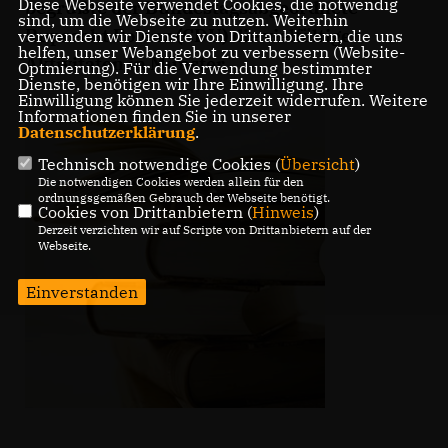
Diese Webseite verwendet Cookies, die notwendig
begrüßte der Bundestagsabgeordnete
sind, um die Webseite zu nutzen. Weiterhin
Ruprecht Polenz (CDU) die vielfältigen
verwenden wir Dienste von Drittanbietern, die uns
helfen, unser Webangebot zu verbessern (Website-
Aktivitäten in Münster.
Optmierung). Für die Verwendung bestimmter
Dienste, benötigen wir Ihre Einwilligung. Ihre
Einwilligung können Sie jederzeit widerrufen. Weitere
Informationen finden Sie in unserer
Datenschutzerklärung
.
Technisch notwendige Cookies (
Übersicht
)
Die notwendigen Cookies werden allein für den
ordnungsgemäßen Gebrauch der Webseite benötigt.
Cookies von Drittanbietern (
Hinweis
)
Derzeit verzichten wir auf Scripte von Drittanbietern auf der
Webseite.
Einverstanden