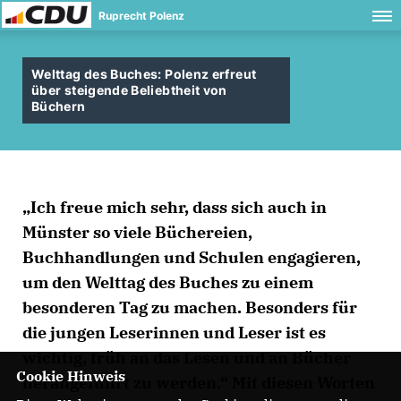
Ruprecht Polenz
Welttag des Buches: Polenz erfreut
über steigende Beliebtheit von
Büchern
Ich freue mich sehr, dass sich auch in
Münster so viele Büchereien,
Buchhandlungen und Schulen engagieren,
um den Welttag des Buches zu einem
besonderen Tag zu machen. Besonders für
die jungen Leserinnen und Leser ist es
wichtig, früh an das Lesen und an Bücher
Cookie Hinweis
herangeführt zu werden.“ Mit diesen Worten