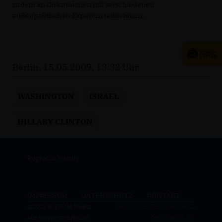
zudem an Diskussionen mit verschiedenen
außenpolitischen Experten teilnehmen.
Berlin, 15.05.2009, 13:33 Uhr
WASHINGTON
ISRAEL
HILLARY CLINTON
Ruprecht Polenz
IMPRESSUM
DATENSCHUTZ
KONTAKT
@2026 Ruprecht Polenz
Realisation: Sharkness Media
Alle Rechte vorbehalten.
GmbH & Co. KG