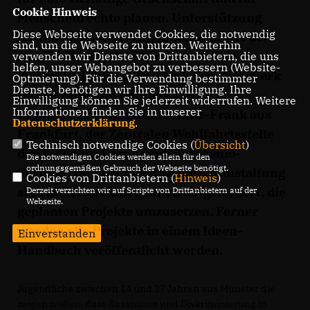
Cookie Hinweis
Menschenrechte planen. Unterstützung
Diese Webseite verwendet Cookies, die notwendig
leisten dabei Referent/innen z. B. von der
sind, um die Webseite zu nutzen. Weiterhin
saarländischen Landeszentrale für
verwenden wir Dienste von Drittanbietern, die uns
helfen, unser Webangebot zu verbessern (Website-
Politische Bildung, Pro Asyl, dem Netzwerk
Optmierung). Für die Verwendung bestimmter
Dienste, benötigen wir Ihre Einwilligung. Ihre
Demokratie und Courage, der
Einwilligung können Sie jederzeit widerrufen. Weitere
Informationen finden Sie in unserer
Jugendbegegnungsstätte Anne-Frank aus
Datenschutzerklärung
.
Frankfurt, der Zentralen Wohlfahrtsstelle
Technisch notwendige Cookies (
Übersicht
)
der Juden und der Amadeu-Antonio-
Die notwendigen Cookies werden allein für den
ordnungsgemäßen Gebrauch der Webseite benötigt.
Stiftung. Im Anschluss an die Veranstaltung
Cookies von Drittanbietern (
Hinweis
)
sind die Teilnehmer/innen aufgefordert, die
Derzeit verzichten wir auf Scripte von Drittanbietern auf der
Webseite.
geplanten Projekte umzusetzen. Ferner
werden alle Projekte in einem Ideen-
Einverstanden
Handbuch veröffentlicht werden.
Jugendliche zwischen 14 und 27 Jahren aus Münster die
zeigen wollen, dass Rassismus und Diskriminierung in