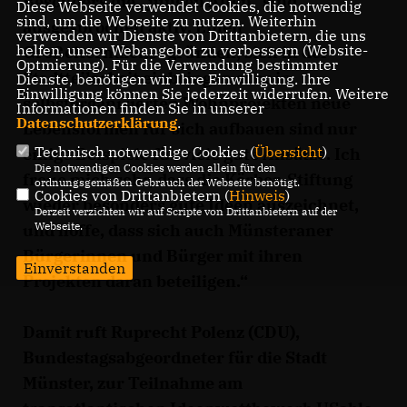
Besonders die „jungen Alten“ sind
Diese Webseite verwendet Cookies, die notwendig
sind, um die Webseite zu nutzen. Weiterhin
ausgesprochen aktiv. Einen
verwenden wir Dienste von Drittanbietern, die uns
helfen, unser Webangebot zu verbessern (Website-
Großelterndienst gründen, sich in der
Optmierung). Für die Verwendung bestimmter
Stadtteilarbeit einbringen oder in
Dienste, benötigen wir Ihre Einwilligung. Ihre
Einwilligung können Sie jederzeit widerrufen. Weitere
selbstorganisierten Wohnprojekten neue
Informationen finden Sie in unserer
Datenschutzerklärung
.
Lebensformen für sich aufbauen sind nur
Technisch notwendige Cookies (
Übersicht
)
einige Beispiele für viele gute Ansätze. Ich
Die notwendigen Cookies werden allein für den
freue mich sehr, dass die Körber-Stiftung
ordnungsgemäßen Gebrauch der Webseite benötigt.
Cookies von Drittanbietern (
Hinweis
)
wieder besonders gute Ideen auszeichnet,
Derzeit verzichten wir auf Scripte von Drittanbietern auf der
Webseite.
und hoffe, dass sich auch Münsteraner
Bürgerinnen und Bürger mit ihren
Einverstanden
Projekten daran beteiligen.“
Damit ruft Ruprecht Polenz (CDU),
Bundestagsabgeordneter für die Stadt
Münster, zur Teilnahme am