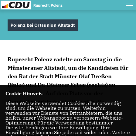
Ruprecht Polenz
Polenz bei Ortsunion Altstadt
Ruprecht Polenz radelte am Samstag in die
Münsteraner Altstadt, um die Kandidaten für
den Rat der Stadt Münster Olaf Dreßen
(links) und Dr. Dietmar Erber (rechts) zu
unterstützen. Auf dem Platz vor der
Cookie Hinweis
Dominikanerkirche stellten sich die
Diese Webseite verwendet Cookies, die notwendig
sind, um die Webseite zu nutzen. Weiterhin
Kandidaten persönlich den Bürgern vor.
verwenden wir Dienste von Drittanbietern, die uns
helfen, unser Webangebot zu verbessern (Website-
Dreßen kandidiert für das Amt des
Optmierung). Für die Verwendung bestimmter
Ratsherrn im Schlossviertel, Erber
Dienste, benötigen wir Ihre Einwilligung. Ihre
Einwilligung können Sie jederzeit widerrufen. Weitere
kandidiert für die Altstadt.