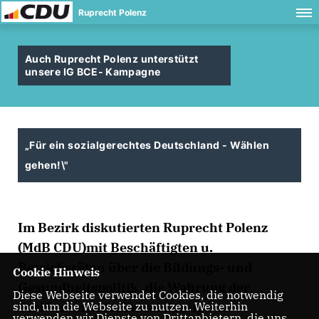
Ruprecht Polenz
Auch Ruprecht Polenz unterstützt
unsere IG BCE- Kampagne
Für ein sozialgerechtes Deutschland - Wählen
gehen!\"
Im Bezirk diskutierten Ruprecht Polenz
(MdB CDU)mit Beschäftigten u.
Betriebsräten über die Bildungs- und
Cookie Hinweis
Gesundheitspolitik, die Wahrung der
Diese Webseite verwendet Cookies, die notwendig
Tarifautonomie, Verteidigung des
sind, um die Webseite zu nutzen. Weiterhin
verwenden wir Dienste von Drittanbietern, die uns