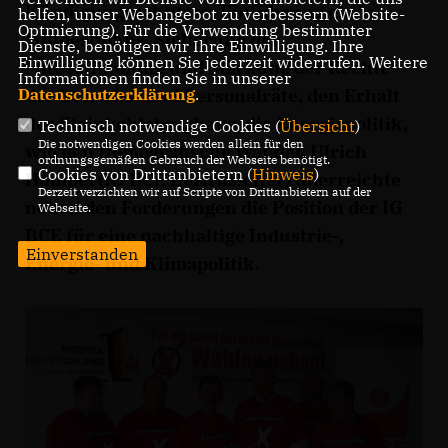
Kündigungsschutzes, Einführung eines
helfen, unser Webangebot zu verbessern (Website-
Optmierung). Für die Verwendung bestimmter
Mindestlohns, Sicherung der
Dienste, benötigen wir Ihre Einwilligung. Ihre
Einwilligung können Sie jederzeit widerrufen. Weitere
Mitbestimmung und Stärkung der Rechte
Informationen finden Sie in unserer
der Betriebs- und Personalräte, den Erhalt
Datenschutzerklärung
.
des Steinkohlebergbaus, die Energiepolitik,
Technisch notwendige Cookies (
Übersicht
)
Die notwendigen Cookies werden allein für den
wie den Demografische Wandel. Ulrich
ordnungsgemäßen Gebrauch der Webseite benötigt.
Cookies von Drittanbietern (
Hinweis
)
Hampel (IG BCE Bezirksleiter) überreichte
Derzeit verzichten wir auf Scripte von Drittanbietern auf der
neben den Forderungen die Position der IG
Webseite.
BCE für eine nachhaltige Industrie-,
Einverstanden
Energie- und Klimapolitik.