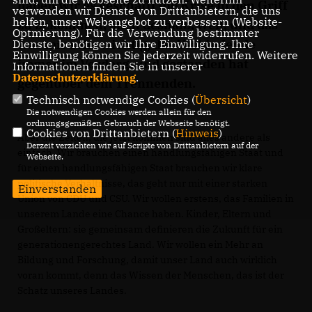
haben wir es geschafft die Krise in den Griff
verwenden wir Dienste von Drittanbietern, die uns
helfen, unser Webangebot zu verbessern (Website-
zu bekommen, auch deshalb, weil, und das
Optmierung). Für die Verwendung bestimmter
war mir sehr wichtig, das Verbindende
Dienste, benötigen wir Ihre Einwilligung. Ihre
Einwilligung können Sie jederzeit widerrufen. Weitere
immer im Vordergrund gestanden hat
Informationen finden Sie in unserer
Datenschutzerklärung
.
gegenüber dem Trennenden.
Technisch notwendige Cookies (
Übersicht
)
Die notwendigen Cookies werden allein für den
ordnungsgemäßen Gebrauch der Webseite benötigt.
Cookies von Drittanbietern (
Hinweis
)
Aber die Zeiten, die jetzt kommen sind alles andere als
Derzeit verzichten wir auf Scripte von Drittanbietern auf der
einfach. Wir brauchen einen handlungsfähigen Staat und
Webseite.
für einen handlungsfähigen Staat brauchen wir klare
politische Verhältnisse, das geht nur mit einer starken
Einverstanden
Union von CDU und CSU. Wir wollen erstens, das Familien in
unserem Lande eine Chance haben. Kinder, Eltern und
Großeltern: sie gemeinsam definieren die Zukunft für ein
generationengerechtes Land. Wir wollen ein Mehr an
Bildung und Forschung, damit unser Land auch wirklich
voran kommt, denn das Wissen der Menschen, das ist der
Schatz unseres Landes.