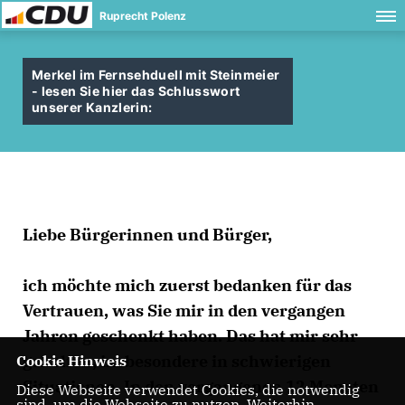
Ruprecht Polenz
Merkel im Fernsehduell mit Steinmeier
- lesen Sie hier das Schlusswort
unserer Kanzlerin:
Liebe Bürgerinnen und Bürger,
ich möchte mich zuerst bedanken für das
Vertrauen, was Sie mir in den vergangen
Jahren geschenkt haben. Das hat mir sehr
geholfen, insbesondere in schwierigen
Cookie Hinweis
Situationen. In den vergangenen 12 Monaten
Diese Webseite verwendet Cookies, die notwendig
sind, um die Webseite zu nutzen. Weiterhin