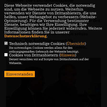
Münster. Die CDU-Arbeitskreise
Diese Webseite verwendet Cookies, die notwendig
Partnerschaftliche Integration“ und
sind, um die Webseite zu nutzen. Weiterhin
verwenden wir Dienste von Drittanbietern, die uns
Innenpolitik“ und der
helfen, unser Webangebot zu verbessern (Website-
Bundestagsabgeordnete und Vorsitzende des
Optmierung). Für die Verwendung bestimmter
Dienste, benötigen wir Ihre Einwilligung. Ihre
Auswärtigen Ausschusses, Ruprecht Polenz,
Einwilligung können Sie jederzeit widerrufen. Weitere
Informationen finden Sie in unserer
hatten Laschet zur Präsentation seines
Datenschutzerklärung
.
Buches „Die Aufsteigerrepublik.
Technisch notwendige Cookies (
Übersicht
)
Zuwanderung als Chance“ eingeladen.
Die notwendigen Cookies werden allein für den
ordnungsgemäßen Gebrauch der Webseite benötigt.
Cookies von Drittanbietern (
Hinweis
)
Derzeit verzichten wir auf Scripte von Drittanbietern auf der
Webseite.
Einverstanden