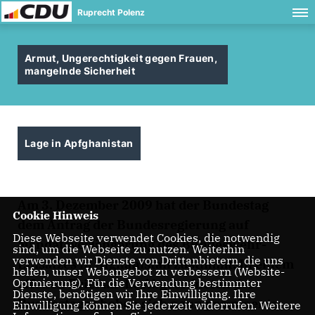
Ruprecht Polenz
Armut, Ungerechtigkeit gegen Frauen,
mangelnde Sicherheit
Lage in Apfghanistan
Am 3. Dezember 2009 hat der Bundestag
Cookie Hinweis
dem Antrag der Bundesregierung auf
Diese Webseite verwendet Cookies, die notwendig
Mandatsverlängerung des Bundeswehr-
sind, um die Webseite zu nutzen. Weiterhin
verwenden wir Dienste von Drittanbietern, die uns
Einsatzes in Afghanistan zustimmt. In einem
helfen, unser Webangebot zu verbessern (Website-
offenen Brief an die Abgeordneten des
Optmierung). Für die Verwendung bestimmter
Dienste, benötigen wir Ihre Einwilligung. Ihre
Bundestages haben sich neun prominente
Einwilligung können Sie jederzeit widerrufen. Weitere