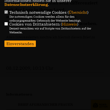
Informationen finden Sie in unserer
Frauen aus Afghanistan sehr differenziert
Datenschutzerklärung
.
mit der Lage in ihrem Land
Technisch notwendige Cookies (
Übersicht
)
auseinandergesetzt und für eine
Die notwendigen Cookies werden allein für den
ordnungsgemäßen Gebrauch der Webseite benötigt.
Fortführung des ISAF-Mandats geworben.
Cookies von Drittanbietern (
Hinweis
)
Derzeit verzichten wir auf Scripte von Drittanbietern auf der
Webseite.
Allen Interessierten möchte ich hiermit diesen Brief zu
Kenntnis geben.
Einverstanden
08.12.2009, 10:13 Uhr
Informationen
BRIEF AFGHANISCHER FRAUEN