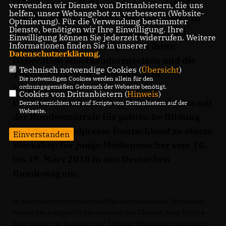
Münsteraner Medienmacher ein, sich für
verwenden wir Dienste von Drittanbietern, die uns
helfen, unser Webangebot zu verbessern (Website-
den Workshop im deutschen Bundestag zu
Optmierung). Für die Verwendung bestimmter
Dienste, benötigen wir Ihre Einwilligung. Ihre
bewerben, um sich mit politischen und
Einwilligung können Sie jederzeit widerrufen. Weitere
gesellschaftlichen Ereignissen ihrer
Informationen finden Sie in unserer
Datenschutzerklärung
.
Generation auseinanderzusetzen und die
Technisch notwendige Cookies (
Übersicht
)
Themen aus ihrer Perspektive zu
Die notwendigen Cookies werden allein für den
hinterfragen.“
ordnungsgemäßen Gebrauch der Webseite benötigt.
Cookies von Drittanbietern (
Hinweis
)
Der Deutsche Bundestag lädt gemeinsam mit
Derzeit verzichten wir auf Scripte von Drittanbietern auf der
Webseite.
der Bundeszentrale für politische Bildung
und der Jugendpresse Deutschland zu einem
Einverstanden
Workshop für junge Medienmacher vom 14.
bis 19. März 2010 in den Deutschen
Bundestag ein.
In dem bereits zum siebten Mal stattfindenden Workshop
haben die jungen Medienmacher die Chance, eine Woche
lang hinter die Kulissen der Berliner Mediendemokratie zu