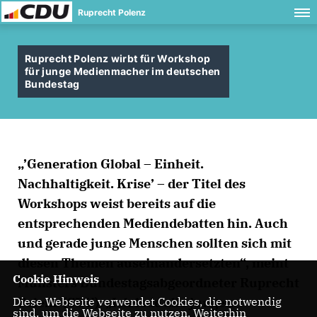
Ruprecht Polenz
Ruprecht Polenz wirbt für Workshop
für junge Medienmacher im deutschen
Bundestag
’Generation Global – Einheit.
Nachhaltigkeit. Krise’ – der Titel des
Workshops weist bereits auf die
entsprechenden Mediendebatten hin. Auch
und gerade junge Menschen sollten sich mit
diesen Themen auseinandersetzten“, meint
Cookie Hinweis
Münsters Bundestagsabgeordneter Ruprecht
Polenz (CDU). „Ich lade alle jungen
Diese Webseite verwendet Cookies, die notwendig
sind, um die Webseite zu nutzen. Weiterhin